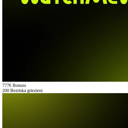
777€
Bonuss
200
Bezriska griezieni