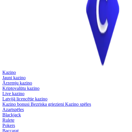
Kazino
Jauni kazino
Ārzemju kazino
Kriptovalūtu kazino
Live kazino
Latvijā licencētie kazino
Kazino bonusi
Bezriska griezieni
Kazino spēles
Azartspēles
Blackjack
Rulete
Pokers
Baccarat