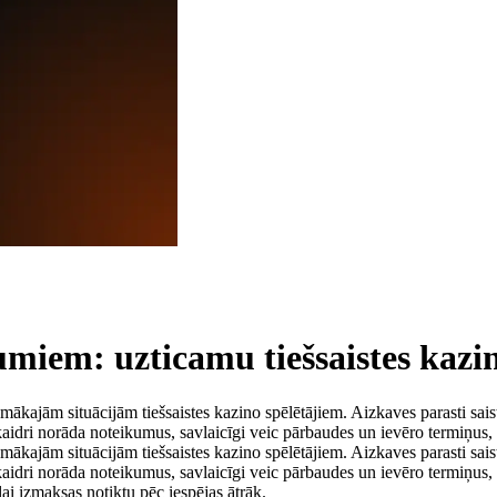
umiem: uzticamu tiešsaistes kazi
kamākajām situācijām tiešsaistes kazino spēlētājiem. Aizkaves parasti s
dri norāda noteikumus, savlaicīgi veic pārbaudes un ievēro termiņus, la
kamākajām situācijām tiešsaistes kazino spēlētājiem. Aizkaves parasti s
dri norāda noteikumus, savlaicīgi veic pārbaudes un ievēro termiņus, la
lai izmaksas notiktu pēc iespējas ātrāk.