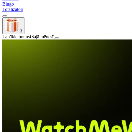
Bingo
Totalizatori
3
Labākie bonusi šajā mēnesī