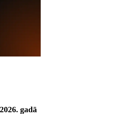
 2026. gadā