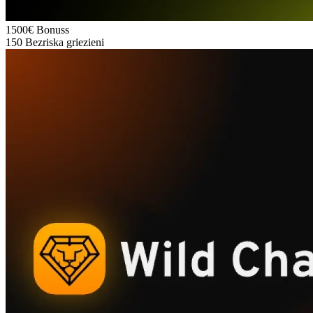
1500€
Bonuss
150
Bezriska griezieni