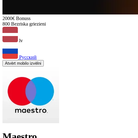
2000€
Bonuss
800
Bezriska griezieni
lv
Русский
Atvērt mobilo izvēlni
Maestro