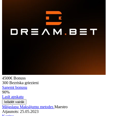
4500€
Bonuss
300
Bezriska griezieni
Saņemt bonusu
90%
Lasīt apskatu
Ielādēt vairāk
Mājaslapa
Maksājumu metodes
Maestro
Atjaunots:
25.05.2023