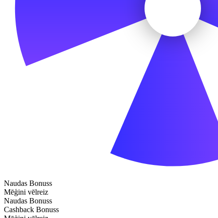
Naudas Bonuss
Mēģini vēlreiz
Naudas Bonuss
Cashback Bonuss