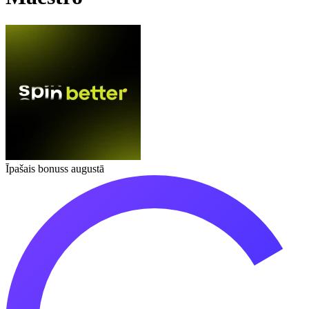
Īpašais bonuss augustā