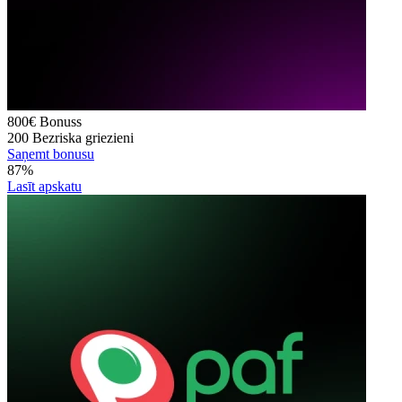
800€
Bonuss
200
Bezriska griezieni
Saņemt bonusu
87%
Lasīt apskatu