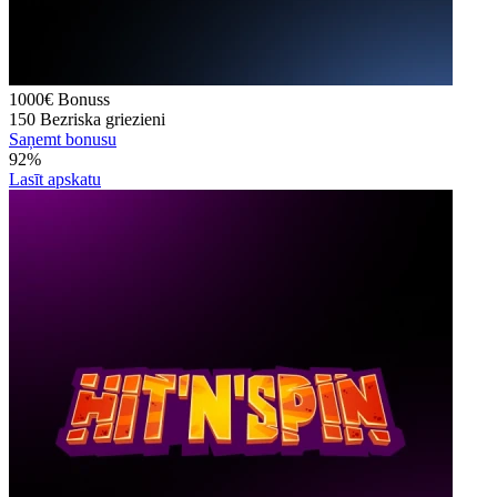
1000€
Bonuss
150
Bezriska griezieni
Saņemt bonusu
92%
Lasīt apskatu