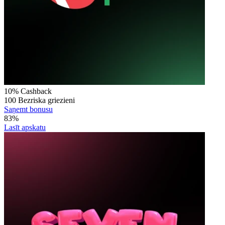
10% Cashback
100
Bezriska griezieni
Saņemt bonusu
83%
Lasīt apskatu