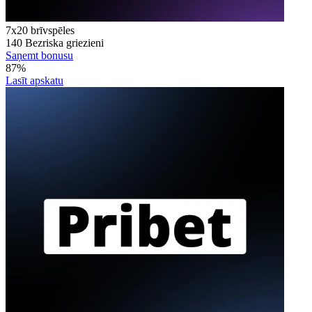
7x20 brīvspēles
140
Bezriska griezieni
Saņemt bonusu
87%
Lasīt apskatu