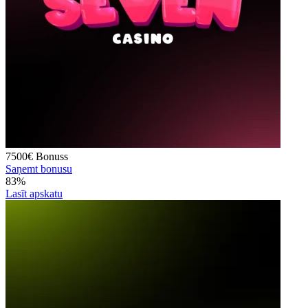
7500€
Bonuss
Saņemt bonusu
83%
Lasīt apskatu