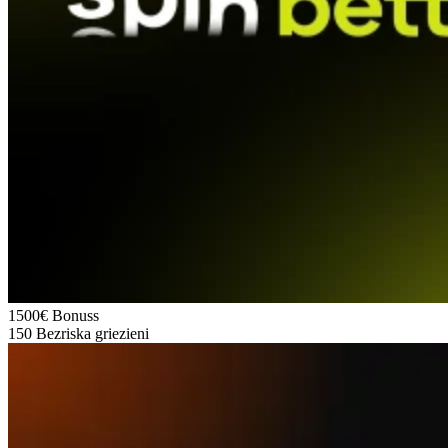
1500€
Bonuss
150
Bezriska griezieni