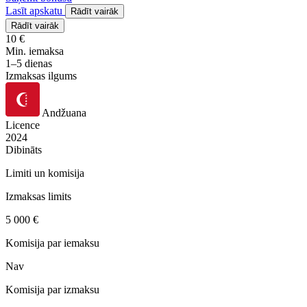
Lasīt apskatu
Rādīt vairāk
Rādīt vairāk
10 €
Min. iemaksa
1–5 dienas
Izmaksas ilgums
Andžuana
Licence
2024
Dibināts
Limiti un komisija
Izmaksas limits
5 000 €
Komisija par iemaksu
Nav
Komisija par izmaksu