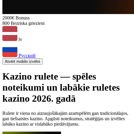
2000€
Bonuss
800
Bezriska griezieni
lv
Русский
Atvērt mobilo izvēlni
Kazino rulete — spēles
noteikumi un labākie ruletes
kazino 2026. gadā
Rulete ir viena no aizraujošākajām azartspēlēm gan tradicionālajos,
gan tiešsaistes kazino. Apgūsti noteikumus, stratēģijas un izvēlies
labāko kazino ar vislabāko piedāvājumu.