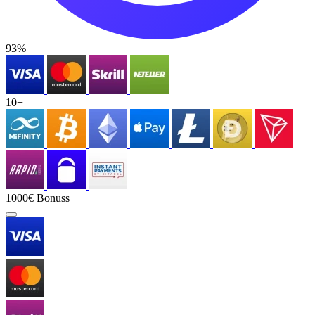
93%
10+
1000€
Bonuss