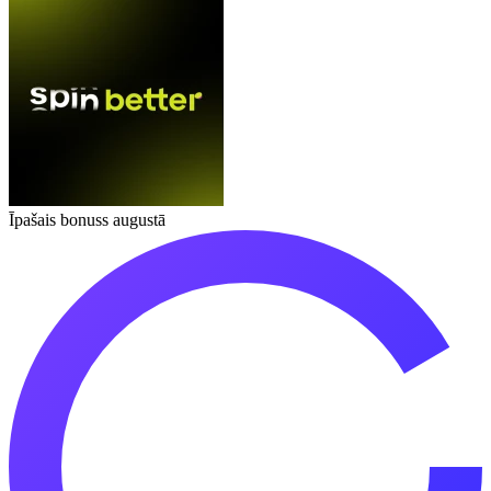
Īpašais bonuss augustā