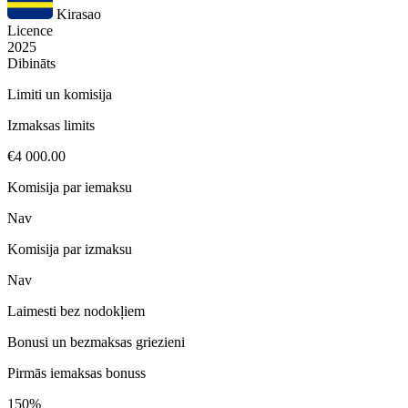
Kirasao
Licence
2025
Dibināts
Limiti un komisija
Izmaksas limits
€4 000.00
Komisija par iemaksu
Nav
Komisija par izmaksu
Nav
Laimesti bez nodokļiem
Bonusi un bezmaksas griezieni
Pirmās iemaksas bonuss
150%