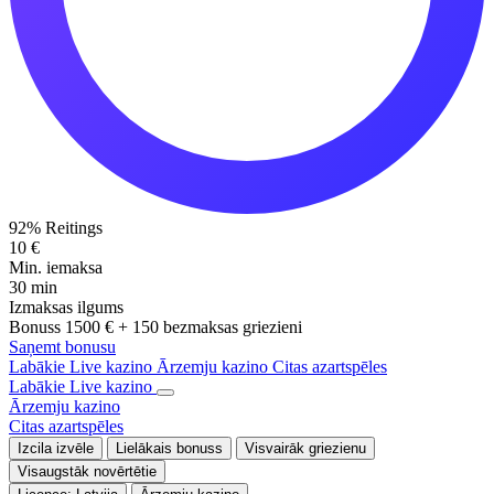
92%
Reitings
10 €
Min. iemaksa
30 min
Izmaksas ilgums
Bonuss 1500 €
+ 150 bezmaksas griezieni
Saņemt bonusu
Labākie Live kazino
Ārzemju kazino
Citas azartspēles
Labākie Live kazino
Ārzemju kazino
Citas azartspēles
Izcila izvēle
Lielākais bonuss
Visvairāk griezienu
Visaugstāk novērtētie