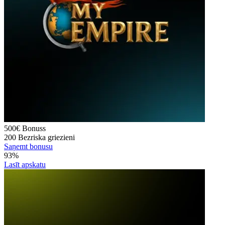
500€
Bonuss
200
Bezriska griezieni
Saņemt bonusu
93%
Lasīt apskatu