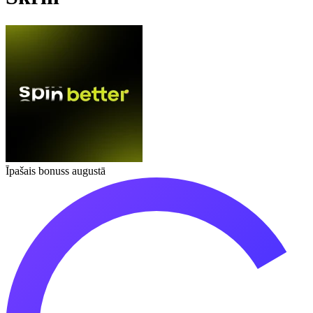
Īpašais bonuss augustā