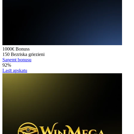
1000€
Bonuss
150
Bezriska griezieni
Saņemt bonusu
92%
Lasīt apskatu