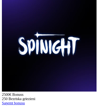
2500€
Bonuss
250
Bezriska griezieni
Saņemt bonusu