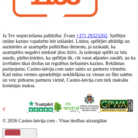
Ja Tev nepieciešama palīdzība: Zvani
+371 29323202
. Spēlējot
online kazino vajadzētu būt izklaidei. Lūdzu, spēlējiet atbildīgi un
sazinieties ar azartspēļu palīdzības dienestu, ja uzskatāt, ka
azartspēles negatīvi ietekmē jūsu dzīvi. Ja nolemjat spēlēt uz īstu
naudu, pārliecinieties, ka spēlējat tik, cik varat atļauties zaudēt, un ka
izvēlaties tikai drošus un regulētus tiešsaistes kazino. Reklāmas
paziņojums: Casino-latvija.com satur saites uz partneru vietnēm.
Kad mūsu vietnes apmeklētājs noklikšķina uz vienas no šīm saitēm
un veic pirkumu partnera vietnē, Casino-latvija.com tiek maksāta
komisijas maksa.
© 2026 Casino-latvija.com - Visas tiesības aizsargātas