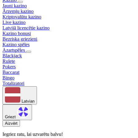
Kazino
Jauni kazino
Ārzemju kazino
Kriptovalūtu kazino
Live kazino
Latvijā licencētie kazino
Kazino bonusi
Bezriska griezieni
Kazino spēles
Azartspēles
Blackjack
Rulete
Pokers
Baccarat
Bingo
Totalizatori
Latvian
Griezt
Aizvērt
Iegriez ratu, lai uzvarētu balvu!