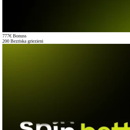
777€
Bonuss
200
Bezriska griezieni