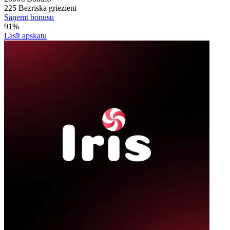
225
Bezriska griezieni
Saņemt bonusu
91%
Lasīt apskatu