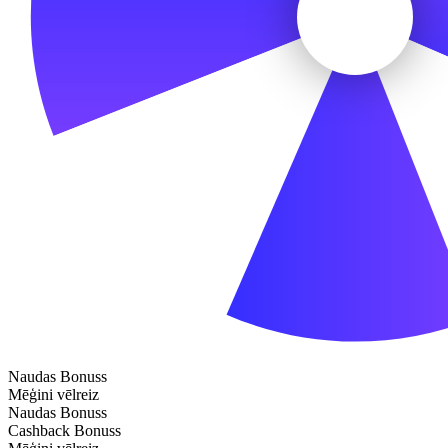
Naudas Bonuss
Mēģini vēlreiz
Naudas Bonuss
Cashback Bonuss