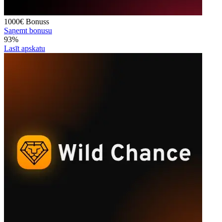
1000€
Bonuss
Saņemt bonusu
93%
Lasīt apskatu