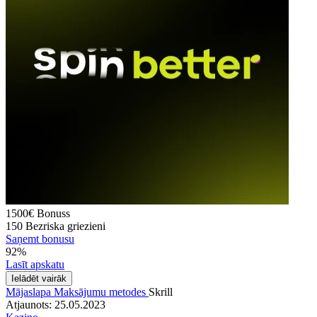
1500€
Bonuss
150
Bezriska griezieni
Saņemt bonusu
92%
Lasīt apskatu
Ielādēt vairāk
Mājaslapa
Maksājumu metodes
Skrill
Atjaunots:
25.05.2023