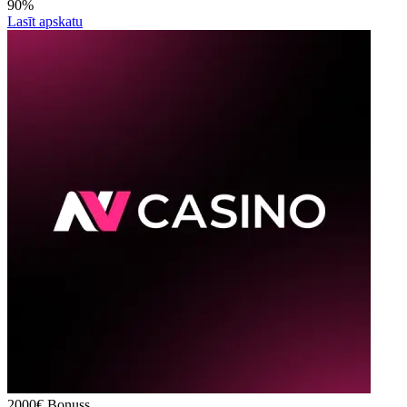
90%
Lasīt apskatu
2000€
Bonuss