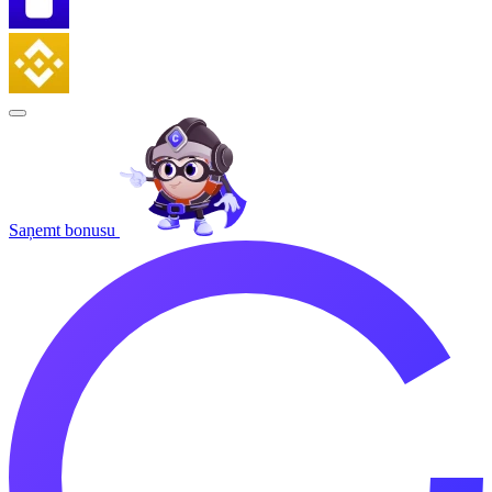
Saņemt bonusu