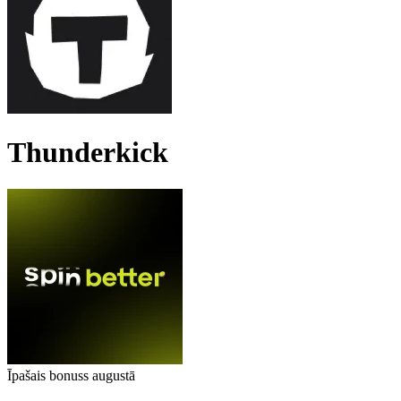
Thunderkick
Īpašais bonuss augustā