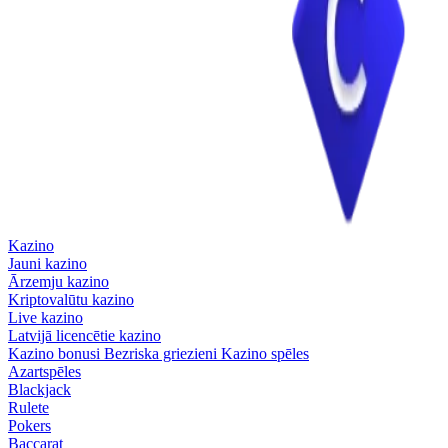
Kazino
Jauni kazino
Ārzemju kazino
Kriptovalūtu kazino
Live kazino
Latvijā licencētie kazino
Kazino bonusi
Bezriska griezieni
Kazino spēles
Azartspēles
Blackjack
Rulete
Pokers
Baccarat