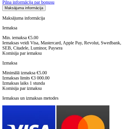
Pilna informācija par bonusu
Maksājuma informācija
Maksājuma informācija
Iemaksa
Min. iemaksa
€5.00
Iemaksas veidi
Visa, Mastercard, Apple Pay, Revolut, Swedbank,
SEB, Citadele, Luminor, Paysera
Komisija par iemaksu
Izmaksa
Minimālā izmaksa
€5.00
Izmaksas limits
€3 000.00
Izmaksas laiks
1 stunda
Komisija par izmaksu
Iemaksas un izmaksas metodes