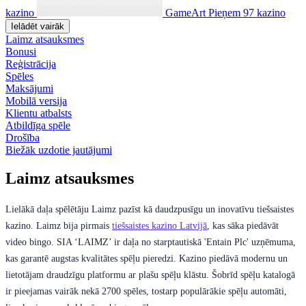
kazino
GameArt
Pieņem 97 kazino
Ielādēt vairāk
Laimz atsauksmes
Bonusi
Reģistrācija
Spēles
Maksājumi
Mobilā versija
Klientu atbalsts
Atbildīga spēle
Drošība
Biežāk uzdotie jautājumi
Laimz atsauksmes
Lielākā daļa spēlētāju Laimz pazīst kā daudzpusīgu un inovatīvu tiešsaistes
kazino. Laimz bija pirmais
tiešsaistes kazino Latvijā
, kas sāka piedāvāt
video bingo. SIA ‘LAIMZ’ ir daļa no starptautiskā 'Entain Plc' uzņēmuma,
kas garantē augstas kvalitātes spēļu pieredzi. Kazino piedāvā modernu un
lietotājam draudzīgu platformu ar plašu spēļu klāstu. Šobrīd spēļu katalogā
ir pieejamas vairāk nekā 2700 spēles, tostarp populārākie spēļu automāti,