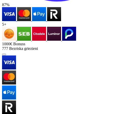
87%
5+
1000€
Bonuss
777
Bezriska griezieni