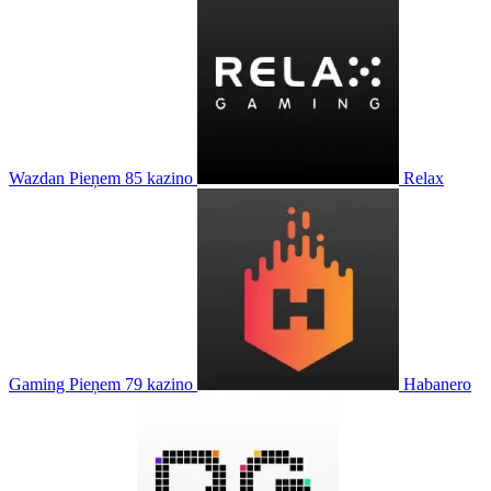
Wazdan
Pieņem 85 kazino
Relax
Gaming
Pieņem 79 kazino
Habanero