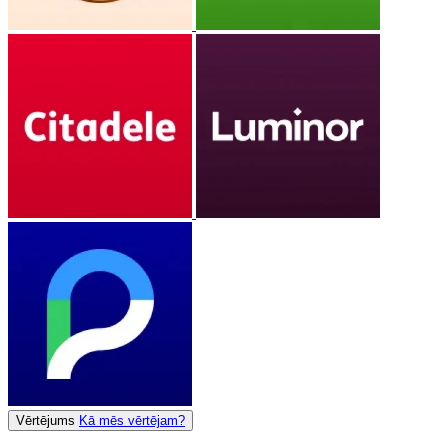
Vērtējums
Kā mēs vērtējam?