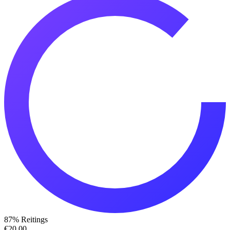
87%
Reitings
€20.00