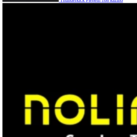
Thunderkick
Pieņem 108 kazino