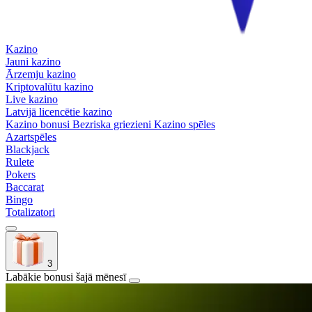
Kazino
Jauni kazino
Ārzemju kazino
Kriptovalūtu kazino
Live kazino
Latvijā licencētie kazino
Kazino bonusi
Bezriska griezieni
Kazino spēles
Azartspēles
Blackjack
Rulete
Pokers
Baccarat
Bingo
Totalizatori
3
Labākie bonusi šajā mēnesī