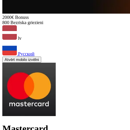
2000€
Bonuss
800
Bezriska griezieni
lv
Русский
Atvērt mobilo izvēlni
Mastercard