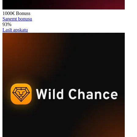
1000€
Bonuss
Saņemt bonusu
93%
Lasīt apskatu