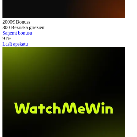
2000€
Bonuss
800
Bezriska griezieni
Saņemt bonusu
91%
Lasīt apskatu