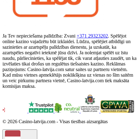
Ja Tev nepieciešama palīdzība: Zvani
+371 29323202
. Spēlējot
online kazino vajadzētu būt izklaidei. Lūdzu, spēlējiet atbildīgi un
sazinieties ar azartspēļu palīdzības dienestu, ja uzskatāt, ka
azartspēles negatīvi ietekmē jūsu dzīvi. Ja nolemjat spēlēt uz īstu
naudu, pārliecinieties, ka spēlējat tik, cik varat atļauties zaudēt, un ka
izvēlaties tikai drošus un regulētus tiešsaistes kazino. Reklāmas
paziņojums: Casino-latvija.com satur saites uz partneru vietnēm.
Kad mūsu vietnes apmeklētājs noklikšķina uz vienas no šīm saitēm
un veic pirkumu partnera vietnē, Casino-latvija.com tiek maksāta
komisijas maksa.
© 2026 Casino-latvija.com - Visas tiesības aizsargātas