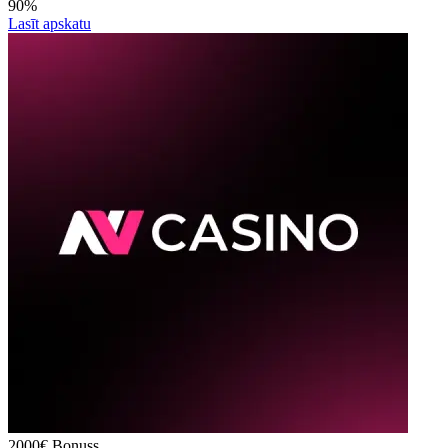
90%
Lasīt apskatu
2000€
Bonuss