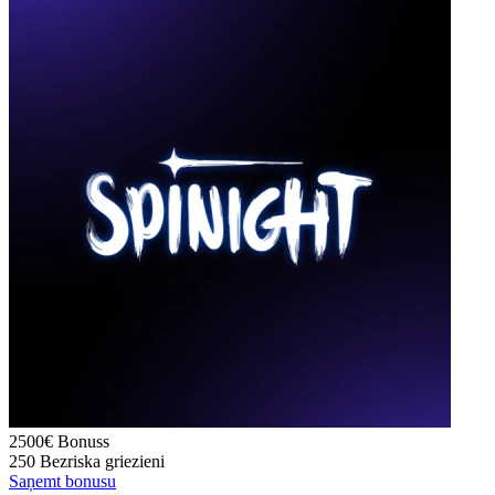
2500€
Bonuss
250
Bezriska griezieni
Saņemt bonusu