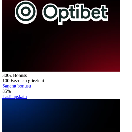
300€
Bonuss
100
Bezriska griezieni
Saņemt bonusu
85%
Lasīt apskatu