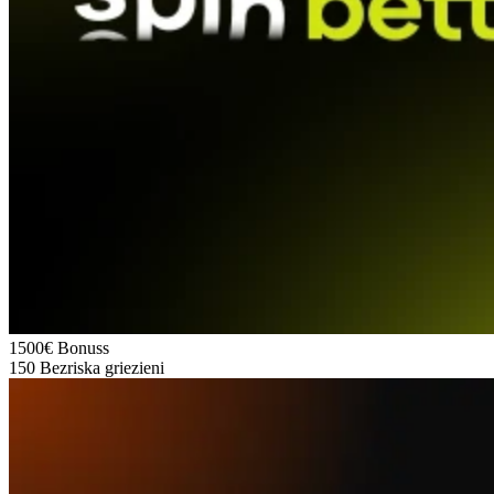
1500€
Bonuss
150
Bezriska griezieni