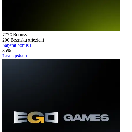
777€
Bonuss
200
Bezriska griezieni
Saņemt bonusu
85%
Lasīt apskatu