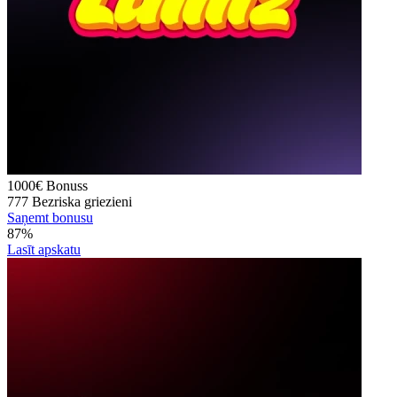
1000€
Bonuss
777
Bezriska griezieni
Saņemt bonusu
87%
Lasīt apskatu