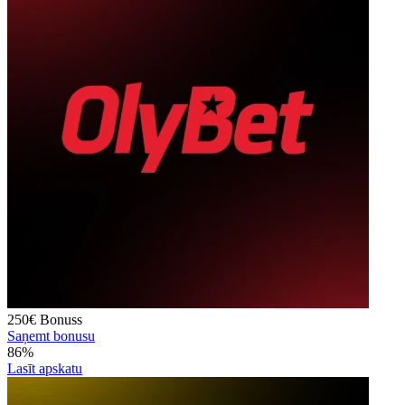
250€
Bonuss
Saņemt bonusu
86%
Lasīt apskatu