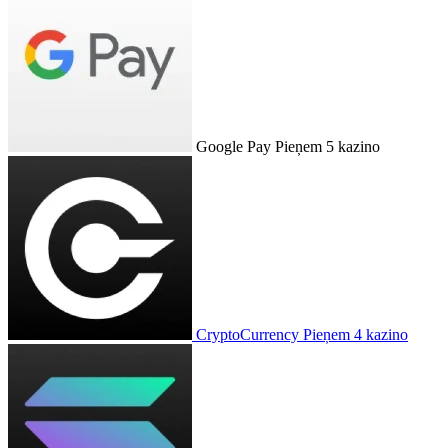
Google Pay
Pieņem 5 kazino
CryptoCurrency
Pieņem 4 kazino