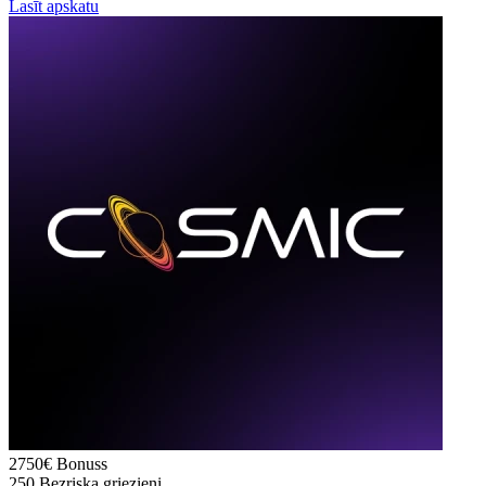
Lasīt apskatu
2750€
Bonuss
250
Bezriska griezieni