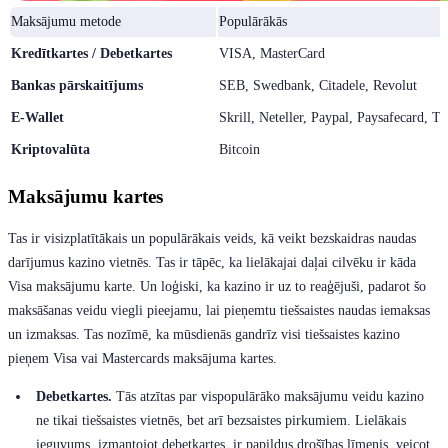
Maksājumu metode
Populārākās
Kredītkartes / Debetkartes
VISA, MasterCard
Bankas pārskaitījums
SEB, Swedbank, Citadele, Revolut
E-Wallet
Skrill, Neteller, Paypal, Paysafecard, Tr
Kriptovalūta
Bitcoin
Maksājumu kartes
Tas ir visizplatītākais un populārākais veids, kā veikt bezskaidras naudas
darījumus kazino vietnēs. Tas ir tāpēc, ka lielākajai daļai cilvēku ir kāda
Visa maksājumu karte. Un loģiski, ka kazino ir uz to reaģējuši, padarot šo
maksāšanas veidu viegli pieejamu, lai pieņemtu tiešsaistes naudas iemaksas
un izmaksas. Tas nozīmē, ka mūsdienās gandrīz visi tiešsaistes kazino
pieņem Visa vai Mastercards maksājuma kartes.
Debetkartes.
Tās atzītas par vispopulārāko maksājumu veidu kazino
ne tikai tiešsaistes vietnēs, bet arī bezsaistes pirkumiem. Lielākais
ieguvums, izmantojot debetkartes, ir papildus drošības līmenis, veicot