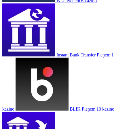
Wise
Pieņem 6 kazino
Instant Bank Transfer
Pieņem 1
kazino
BLIK
Pieņem 10 kazino