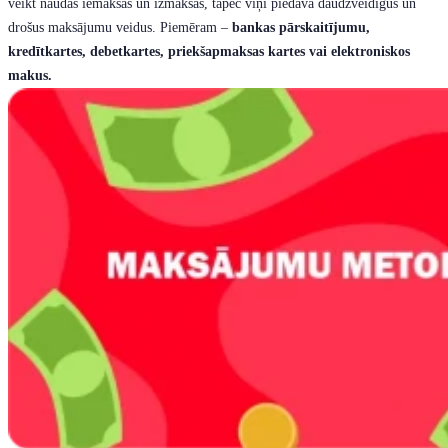
veikt naudas iemaksas un izmaksas, tāpēc viņi piedāvā daudzveidīgus un
drošus maksājumu veidus. Piemēram –
bankas pārskaitījumu,
kredītkartes, debetkartes, priekšapmaksas kartes vai elektroniskos
makus.