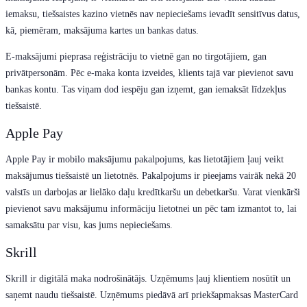
iemaksu, tiešsaistes kazino vietnēs nav nepieciešams ievadīt sensitīvus datus,
kā, piemēram, maksājuma kartes un bankas datus.
E-maksājumi pieprasa reģistrāciju to vietnē gan no tirgotājiem, gan
privātpersonām. Pēc e-maka konta izveides, klients tajā var pievienot savu
bankas kontu. Tas viņam dod iespēju gan izņemt, gan iemaksāt līdzekļus
tiešsaistē.
Apple Pay
Apple Pay ir mobilo maksājumu pakalpojums, kas lietotājiem ļauj veikt
maksājumus tiešsaistē un lietotnēs. Pakalpojums ir pieejams vairāk nekā 20
valstīs un darbojas ar lielāko daļu kredītkaršu un debetkaršu. Varat vienkārši
pievienot savu maksājumu informāciju lietotnei un pēc tam izmantot to, lai
samaksātu par visu, kas jums nepieciešams.
Skrill
Skrill ir digitālā maka nodrošinātājs. Uzņēmums ļauj klientiem nosūtīt un
saņemt naudu tiešsaistē. Uzņēmums piedāvā arī priekšapmaksas MasterCard