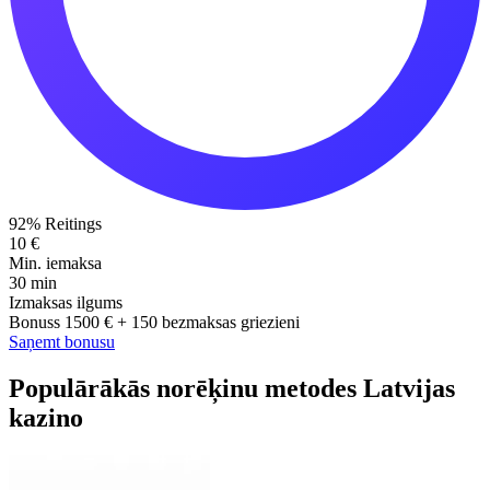
92%
Reitings
10 €
Min. iemaksa
30 min
Izmaksas ilgums
Bonuss 1500 €
+ 150 bezmaksas griezieni
Saņemt bonusu
Populārākās norēķinu metodes Latvijas
kazino