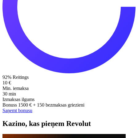
92%
Reitings
10 €
Min. iemaksa
30 min
Izmaksas ilgums
Bonuss 1500 €
+ 150 bezmaksas griezieni
Saņemt bonusu
Kazino, kas pieņem Revolut