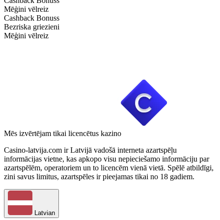
Cashback Bonuss
Mēģini vēlreiz
Cashback Bonuss
Bezriska griezieni
Mēģini vēlreiz
Mēs izvērtējam tikai licencētus kazino
Casino-latvija.com ir Latvijā vadošā interneta azartspēļu
informācijas vietne, kas apkopo visu nepieciešamo informāciju par
azartspēlēm, operatoriem un to licencēm vienā vietā. Spēlē atbildīgi,
zini savus limitus, azartspēles ir pieejamas tikai no 18 gadiem.
Latvian