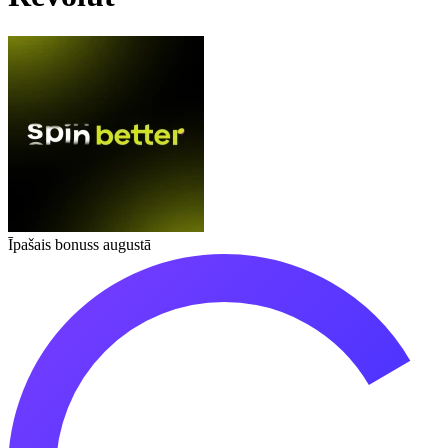
Īpašais bonuss augustā