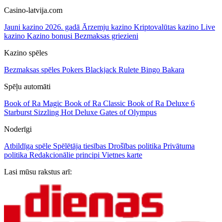
Casino-latvija.com
Jauni kazino 2026. gadā
Ārzemju kazino
Kriptovalūtas kazino
Live
kazino
Kazino bonusi
Bezmaksas griezieni
Kazino spēles
Bezmaksas spēles
Pokers
Blackjack
Rulete
Bingo
Bakara
Spēļu automāti
Book of Ra Magic
Book of Ra Classic
Book of Ra Deluxe 6
Starburst
Sizzling Hot Deluxe
Gates of Olympus
Noderīgi
Atbildīga spēle
Spēlētāja tiesības
Drošības politika
Privātuma
politika
Redakcionālie principi
Vietnes karte
Lasi mūsu rakstus arī: