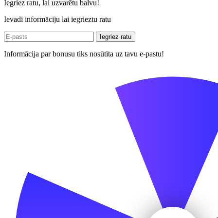
Iegriez ratu, lai uzvarētu balvu!
Ievadi informāciju lai iegrieztu ratu
Iegriez ratu
Informācija par bonusu tiks nosūtīta uz tavu e-pastu!