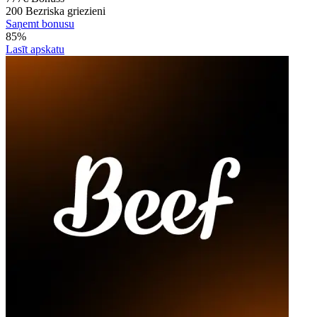
200
Bezriska griezieni
Saņemt bonusu
85%
Lasīt apskatu