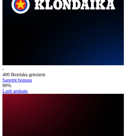
-
400
Bezriska griezieni
Saņemt bonusu
89%
Lasīt apskatu