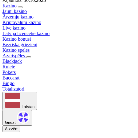
Atjaunots:
30.10.2023
Kazino
Jauni kazino
Ārzemju kazino
Kriptovalūtu kazino
Live kazino
Latvijā licencētie kazino
Kazino bonusi
Bezriska griezieni
Kazino spēles
Azartspēles
Blackjack
Rulete
Pokers
Baccarat
Bingo
Totalizatori
Latvian
Griezt
Aizvērt