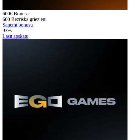
600€
Bonuss
600
Bezriska griezieni
Saņemt bonusu
93%
Lasīt apskatu