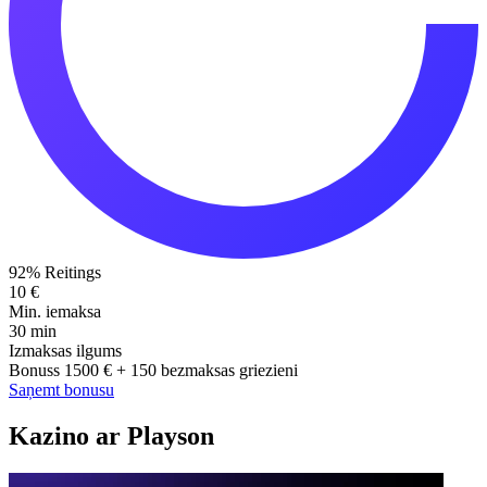
92%
Reitings
10 €
Min. iemaksa
30 min
Izmaksas ilgums
Bonuss 1500 €
+ 150 bezmaksas griezieni
Saņemt bonusu
Kazino ar Playson