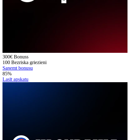
300€
Bonuss
100
Bezriska griezieni
Saņemt bonusu
85%
Lasīt apskatu