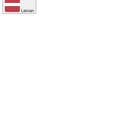
Latvian