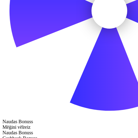
Naudas Bonuss
Mēģini vēlreiz
Naudas Bonuss