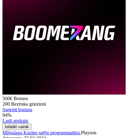
500€
Bonuss
200
Bezriska griezieni
Saņemt bonusu
94%
Lasīt apskatu
Ielādēt vairāk
Mājaslapa
Kazino spēļu programmatūra
Playson