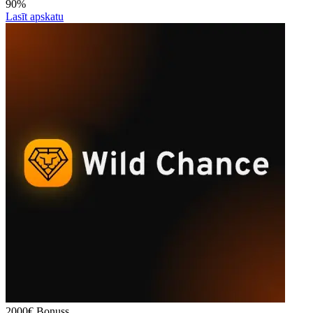
90%
Lasīt apskatu
2000€
Bonuss