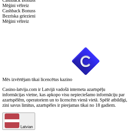
Cashback Bonuss
Mēģini vēlreiz
Cashback Bonuss
Bezriska griezieni
Mēģini vēlreiz
Mēs izvērtējam tikai licencētus kazino
Casino-latvija.com ir Latvijā vadošā interneta azartspēļu
informācijas vietne, kas apkopo visu nepieciešamo informāciju par
azartspēlēm, operatoriem un to licencēm vienā vietā. Spēlē atbildīgi,
zini savus limitus, azartspēles ir pieejamas tikai no 18 gadiem.
Latvian