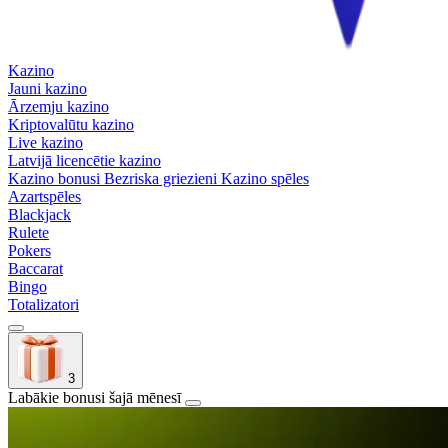
Kazino
Jauni kazino
Ārzemju kazino
Kriptovalūtu kazino
Live kazino
Latvijā licencētie kazino
Kazino bonusi
Bezriska griezieni
Kazino spēles
Azartspēles
Blackjack
Rulete
Pokers
Baccarat
Bingo
Totalizatori
3
Labākie bonusi šajā mēnesī