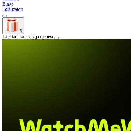
Bingo
Totalizatori
3
Labākie bonusi šajā mēnesī