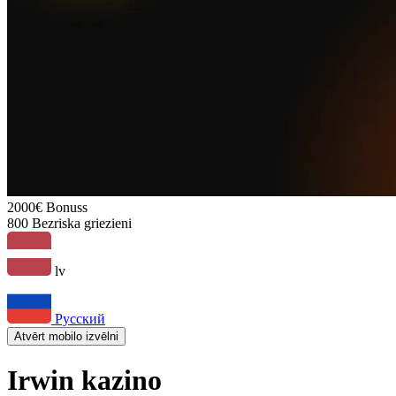
2000€
Bonuss
800
Bezriska griezieni
lv
Русский
Atvērt mobilo izvēlni
Irwin kazino