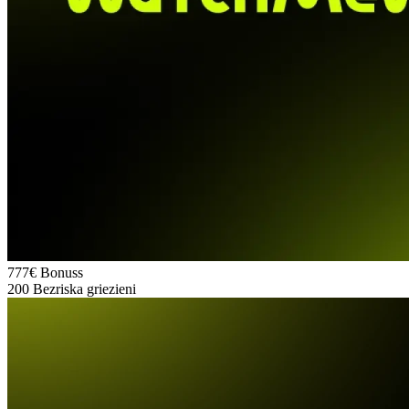
777€
Bonuss
200
Bezriska griezieni