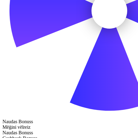
Naudas Bonuss
Mēģini vēlreiz
Naudas Bonuss