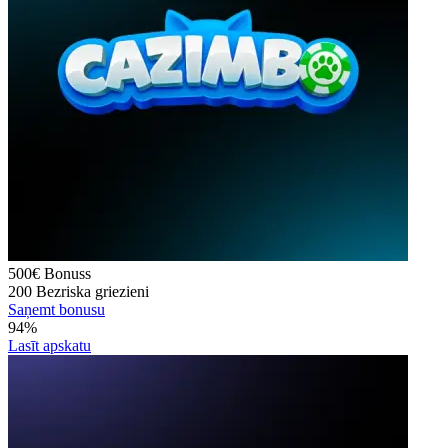
500€
Bonuss
200
Bezriska griezieni
Saņemt bonusu
94%
Lasīt apskatu