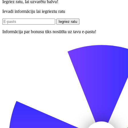
Iegriez ratu, lai uzvarētu balvu!
Ievadi informāciju lai iegrieztu ratu
Iegriez ratu
Informācija par bonusu tiks nosūtīta uz tavu e-pastu!