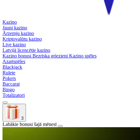
Kazino
Jauni kazino
Ārzemju kazino
Kriptovalūtu kazino
Live kazino
Latvijā licencētie kazino
Kazino bonusi
Bezriska griezieni
Kazino spēles
Azartspēles
Blackjack
Rulete
Pokers
Baccarat
Bingo
Totalizatori
3
Labākie bonusi šajā mēnesī