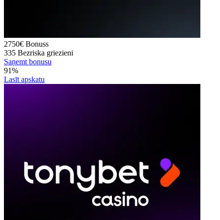
2750€
Bonuss
335
Bezriska griezieni
Saņemt bonusu
91%
Lasīt apskatu