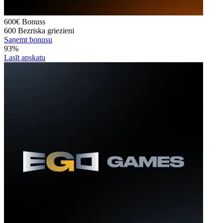
600€
Bonuss
600
Bezriska griezieni
Saņemt bonusu
93%
Lasīt apskatu