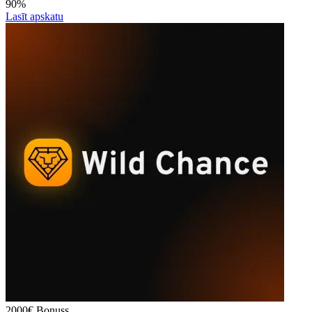
90%
Lasīt apskatu
2000€
Bonuss