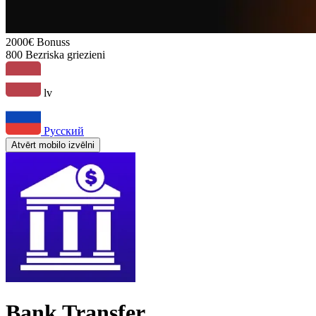
2000€
Bonuss
800
Bezriska griezieni
lv
Русский
Atvērt mobilo izvēlni
Bank Transfer