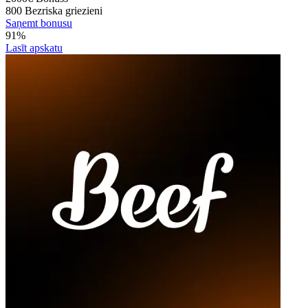
800
Bezriska griezieni
Saņemt bonusu
91%
Lasīt apskatu