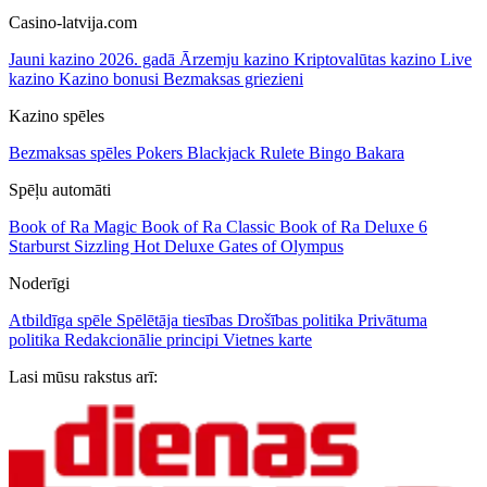
Casino-latvija.com
Jauni kazino 2026. gadā
Ārzemju kazino
Kriptovalūtas kazino
Live
kazino
Kazino bonusi
Bezmaksas griezieni
Kazino spēles
Bezmaksas spēles
Pokers
Blackjack
Rulete
Bingo
Bakara
Spēļu automāti
Book of Ra Magic
Book of Ra Classic
Book of Ra Deluxe 6
Starburst
Sizzling Hot Deluxe
Gates of Olympus
Noderīgi
Atbildīga spēle
Spēlētāja tiesības
Drošības politika
Privātuma
politika
Redakcionālie principi
Vietnes karte
Lasi mūsu rakstus arī: