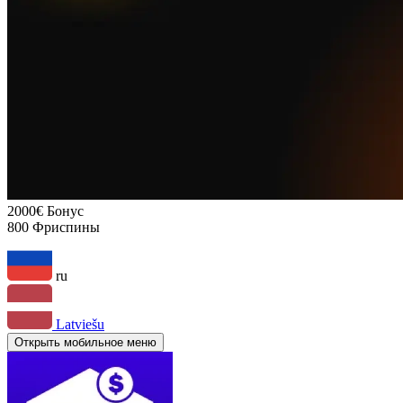
2000€
Бонус
800
Фриспины
ru
Latviešu
Открыть мобильное меню