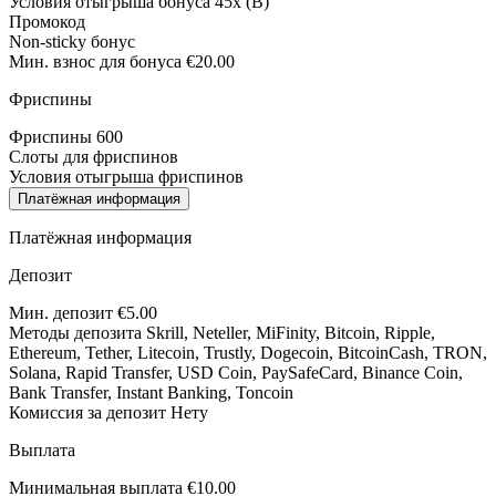
Условия отыгрыша бонуса
45x (B)
Промокод
Non-sticky бонус
Мин. взнос для бонуса
€20.00
Фриспины
Фриспины
600
Слоты для фриспинов
Условия отыгрыша фриспинов
Платёжная информация
Платёжная информация
Депозит
Мин. депозит
€5.00
Методы депозита
Skrill, Neteller, MiFinity, Bitcoin, Ripple,
Ethereum, Tether, Litecoin, Trustly, Dogecoin, BitcoinCash, TRON,
Solana, Rapid Transfer, USD Coin, PaySafeCard, Binance Coin,
Bank Transfer, Instant Banking, Toncoin
Комиссия за депозит
Нету
Выплата
Минимальная выплата
€10.00