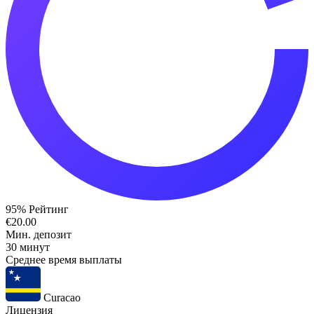
95%
Рейтинг
€20.00
Мин. депозит
30 минут
Среднее время выплаты
Curacao
Лицензия