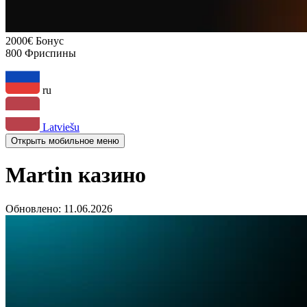
2000€
Бонус
800
Фриспины
ru
Latviešu
Открыть мобильное меню
Martin казино
Обновлено: 11.06.2026