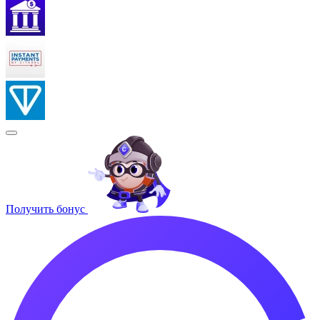
Получить бонус