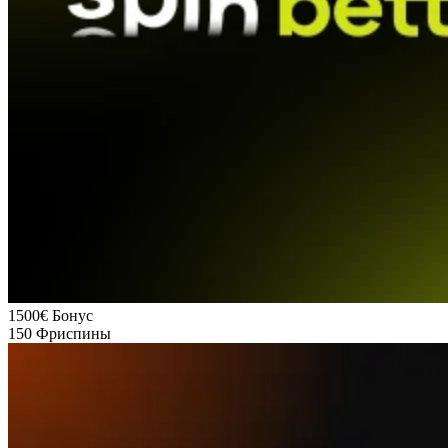
1500€
Бонус
150
Фриспины