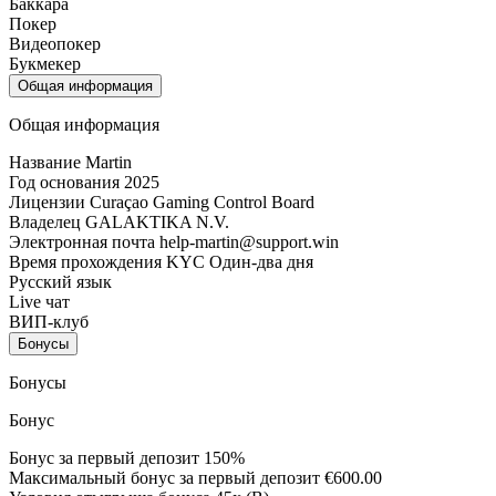
Баккара
Покер
Видеопокер
Букмекер
Общая информация
Общая информация
Название
Martin
Год основания
2025
Лицензии
Curaçao Gaming Control Board
Владелец
GALAKTIKA N.V.
Электронная почта
help-martin@support.win
Время прохождения KYC
Один-два дня
Русский язык
Live чат
ВИП-клуб
Бонусы
Бонусы
Бонус
Бонус за первый депозит
150%
Максимальный бонус за первый депозит
€600.00