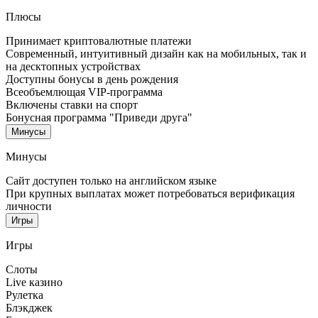
Плюсы
Принимает криптовалютные платежи
Современный, интуитивный дизайн как на мобильных, так и
на десктопных устройствах
Доступны бонусы в день рождения
Всеобъемлющая VIP-программа
Включены ставки на спорт
Бонусная программа "Приведи друга"
Минусы
Минусы
Сайт доступен только на английском языке
При крупных выплатах может потребоваться верификация
личности
Игры
Игры
Слоты
Live казино
Рулетка
Блэкджек