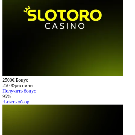
2500€
Бонус
250
Фриспины
Получить бонус
95%
Читать обзор