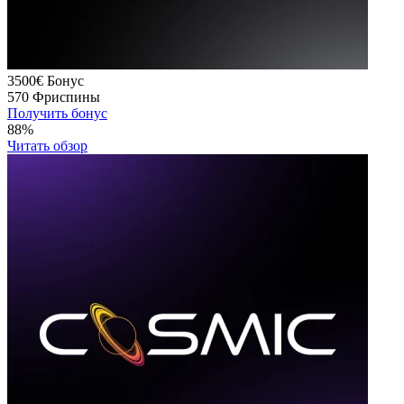
3500€
Бонус
570
Фриспины
Получить бонус
88%
Читать обзор