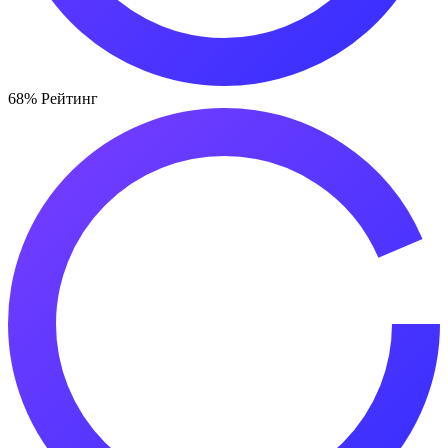
68%
Рейтинг