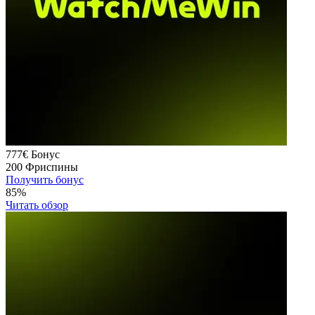
777€
Бонус
200
Фриспины
Получить бонус
85%
Читать обзор