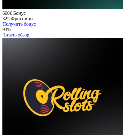
600€
Бонус
325
Фриспины
Получить бонус
93%
Читать обзор