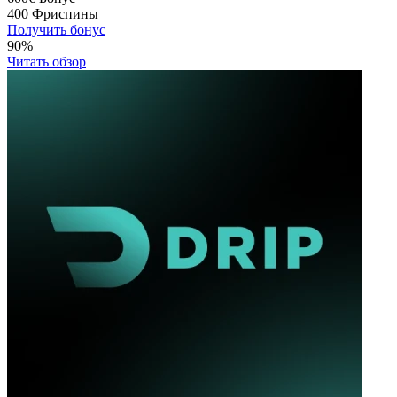
400
Фриспины
Получить бонус
90%
Читать обзор