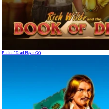
Book of Dead
Play'n GO