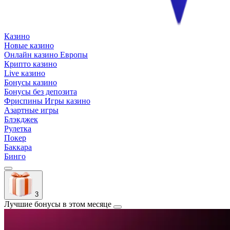
Казино
Новые казино
Онлайн казино Европы
Крипто казино
Live казино
Бонусы казино
Бонусы без депозита
Фриспины
Игры казино
Азартные игры
Блэкджек
Рулетка
Покер
Баккара
Бинго
3
Лучшие бонусы в этом месяце