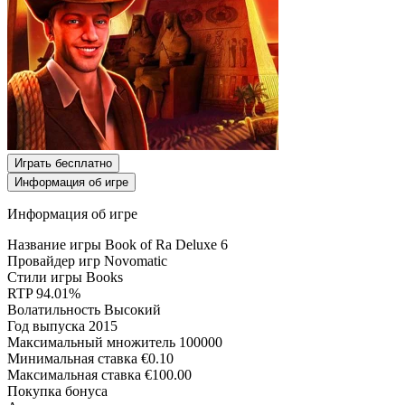
Играть бесплатно
Информация об игре
Информация об игре
Название игры
Book of Ra Deluxe 6
Провайдер игр
Novomatic
Стили игры
Books
RTP
94.01%
Волатильность
Высокий
Год выпуска
2015
Максимальный множитель
100000
Минимальная ставка
€0.10
Максимальная ставка
€100.00
Покупка бонуса