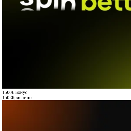
1500€
Бонус
150
Фриспины