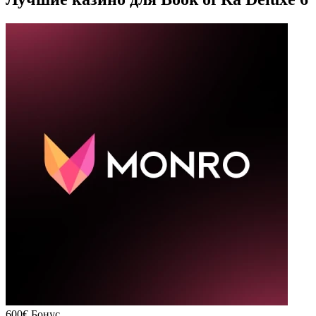
600€
Бонус