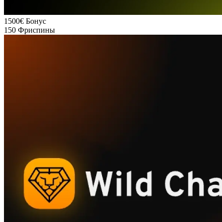
1500€
Бонус
150
Фриспины