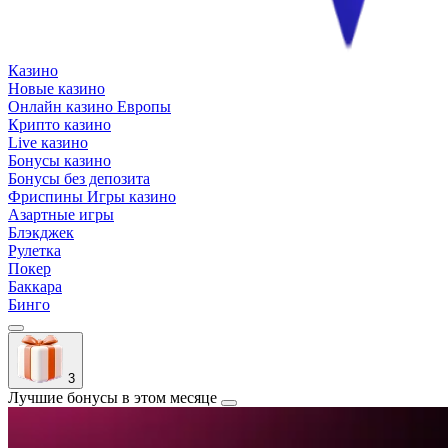
Казино
Новые казино
Онлайн казино Европы
Крипто казино
Live казино
Бонусы казино
Бонусы без депозита
Фриспины
Игры казино
Азартные игры
Блэкджек
Рулетка
Покер
Баккара
Бинго
3
Лучшие бонусы в этом месяце