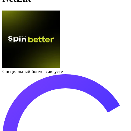
Специальный бонус в августе