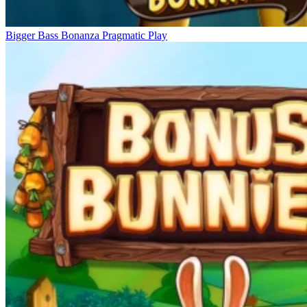
Bigger Bass Bonanza
Pragmatic Play