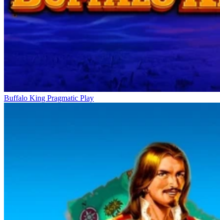
Buffalo King
Pragmatic Play