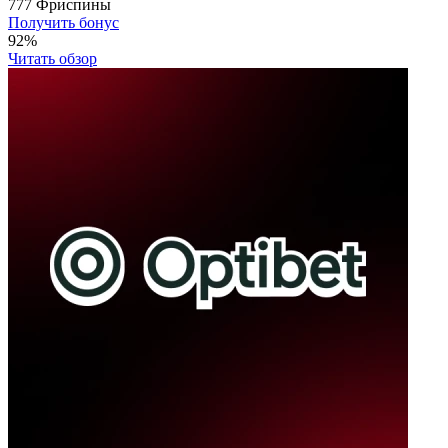
777
Фриспины
Получить бонус
92%
Читать обзор