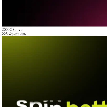
2000€
Бонус
225
Фриспины