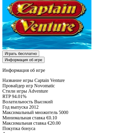
Играть бесплатно
Информация об игре
Информация об игре
Название игры
Captain Venture
Провайдер игр
Novomatic
Стили игры
Adventure
RTP
94.01%
Волатильность
Высокий
Год выпуска
2012
Максимальный множитель
5000
Минимальная ставка
€0.10
Максимальная ставка
€20.00
Покупка бонуса