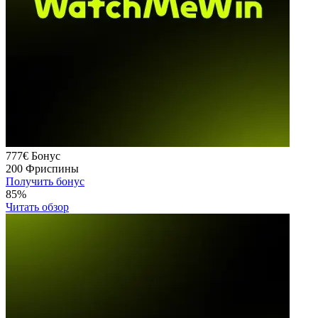
777€
Бонус
200
Фриспины
Получить бонус
85%
Читать обзор