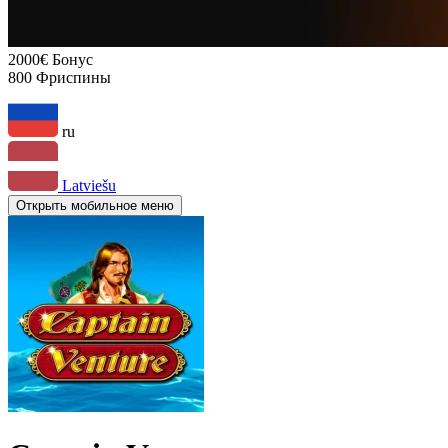
2000€
Бонус
800
Фриспины
ru
Latviešu
Открыть мобильное меню