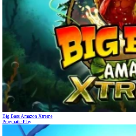
Big Bass Amazon Xtreme
Pragmatic Play