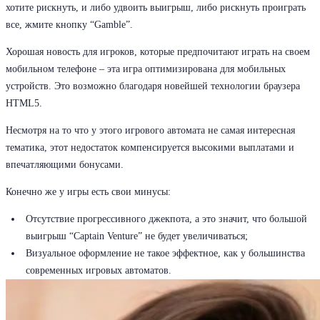
хотите рискнуть, и либо удвоить выигрыш, либо рискнуть проиграть
все, жмите кнопку “Gamble”.
Хорошая новость для игроков, которые предпочитают играть на своем
мобильном телефоне – эта игра оптимизирована для мобильных
устройств. Это возможно благодаря новейшей технологии браузера
HTML5.
Несмотря на то что у этого игрового автомата не самая интересная
тематика, этот недостаток компенсируется высокими выплатами и
впечатляющими бонусами.
Конечно же у игры есть свои минусы:
Отсутствие прогрессивного джекпота, а это значит, что большой
выигрыш “Captain Venture” не будет увеличиваться;
Визуальное оформление не такое эффектное, как у большинства
современных игровых автоматов.