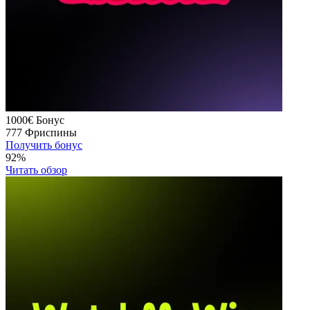
1000€
Бонус
777
Фриспины
Получить бонус
92%
Читать обзор