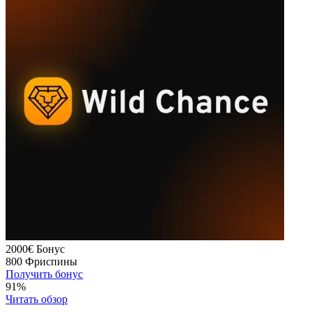
2000€
Бонус
800
Фриспины
Получить бонус
91%
Читать обзор