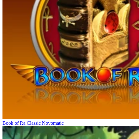
Book of Ra Classic
Novomatic