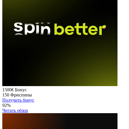
1500€
Бонус
150
Фриспины
Получить бонус
92%
Читать обзор