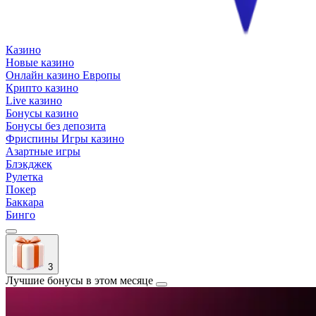
Казино
Новые казино
Онлайн казино Европы
Крипто казино
Live казино
Бонусы казино
Бонусы без депозита
Фриспины
Игры казино
Азартные игры
Блэкджек
Рулетка
Покер
Баккара
Бинго
3
Лучшие бонусы в этом месяце