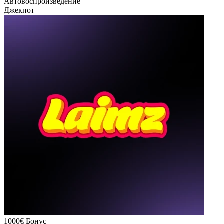
Автовоспроизведение
Джекпот
1000€
Бонус