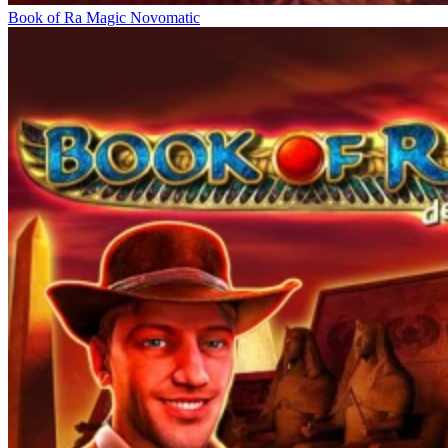
Book of Ra Magic
Novomatic