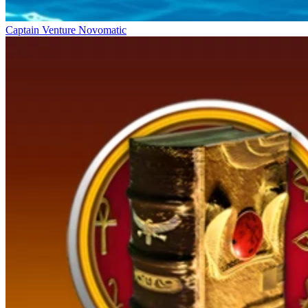
Captain Venture
Novomatic