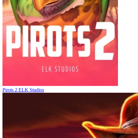
Pirots 2
ELK Studios