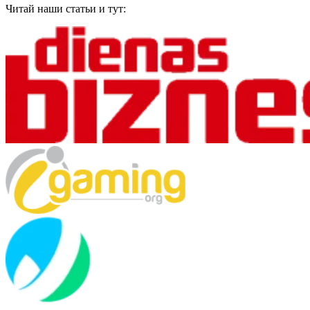
Читай наши статьи и тут: