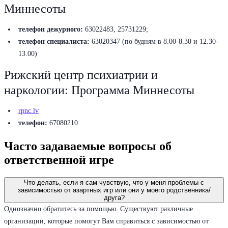
Миннесоты
телефон дежурного:
63022483, 25731229;
телефон специалиста:
63020347 (по будням в 8.00-8.30 и 12.30-
13.00)
Рижский центр психиатрии и
наркологии: Программа Миннесоты
rpnc.lv
телефон:
67080210
Часто задаваемые вопросы об
ответственной игре
Что делать, если я сам чувствую, что у меня проблемы с
зависимостью от азартных игр или они у моего родственника/
друга?
Однозначно обратитесь за помощью. Существуют различные
организации, которые помогут Вам справиться с зависимостью от