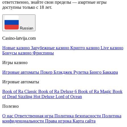
ответственно, знайте свои пределы — азартные игры
доступны только с 18 лет.
Russian
Casino-latvija.com
Новые казино
Зарубежные казино
Крипто казино
Live казино
Бонусы казино
Фриспины
Игры казино
Игровые автоматы
Покер
Блэкджек
Рулетка
Бинго
Баккара
Игровые автоматы
Book of Ra Classic
Book of Ra Deluxe 6
Book of Ra Magic
Book
of Dead
Sizzling Hot Deluxe
Lord of Ocean
Полезно
О нас
Ответственная игра
Политика безопасности
Политика
конфиденциальности
Права игрока
Карта сайта