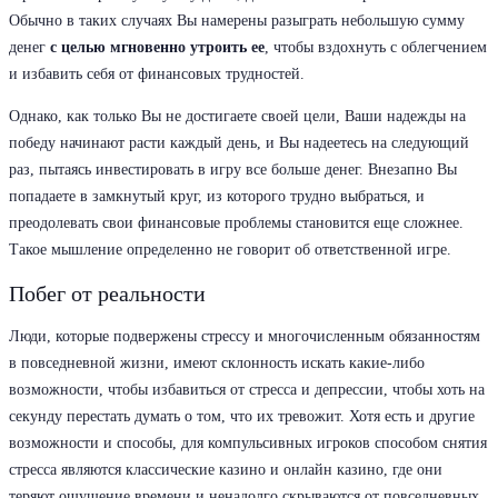
Обычно в таких случаях Вы намерены разыграть небольшую сумму
денег
с целью мгновенно утроить ее
, чтобы вздохнуть с облегчением
и избавить себя от финансовых трудностей.
Однако, как только Вы не достигаете своей цели, Ваши надежды на
победу начинают расти каждый день, и Вы надеетесь на следующий
раз, пытаясь инвестировать в игру все больше денег. Внезапно Вы
попадаете в замкнутый круг, из которого трудно выбраться, и
преодолевать свои финансовые проблемы становится еще сложнее.
Такое мышление определенно не говорит об ответственной игре.
Побег от реальности
Люди, которые подвержены стрессу и многочисленным обязанностям
в повседневной жизни, имеют склонность искать какие-либо
возможности, чтобы избавиться от стресса и депрессии, чтобы хоть на
секунду перестать думать о том, что их тревожит. Хотя есть и другие
возможности и способы, для компульсивных игроков способом снятия
стресса являются классические казино и онлайн казино, где они
теряют ощущение времени и ненадолго скрываются от повседневных