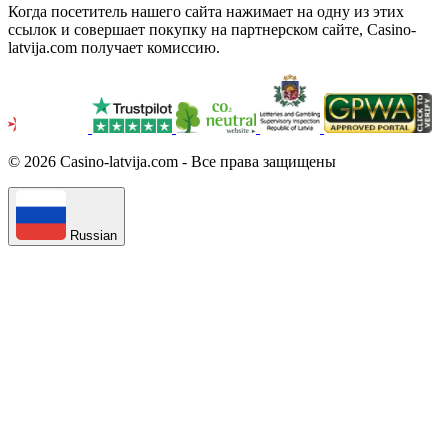
Когда посетитель нашего сайта нажимает на одну из этих
ссылок и совершает покупку на партнерском сайте, Casino-
latvija.com получает комиссию.
© 2026 Casino-latvija.com - Все права защищены
Russian