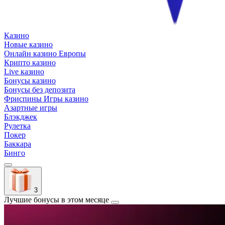
Казино
Новые казино
Онлайн казино Европы
Крипто казино
Live казино
Бонусы казино
Бонусы без депозита
Фриспины
Игры казино
Азартные игры
Блэкджек
Рулетка
Покер
Баккара
Бинго
3
Лучшие бонусы в этом месяце