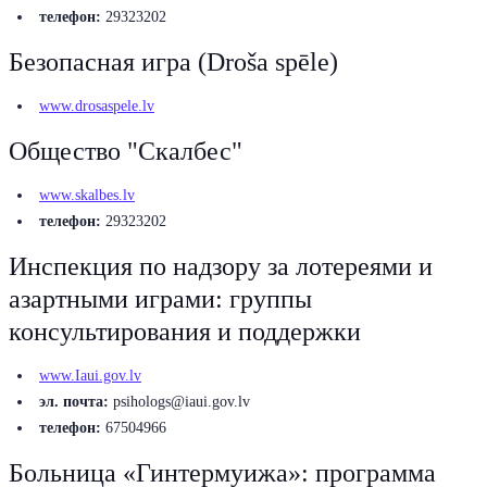
телефон:
29323202
Безопасная игра (Droša spēle)
www.drosaspele.lv
Общество "Скалбес"
www.skalbes.lv
телефон:
29323202
Инспекция по надзору за лотереями и
азартными играми: группы
консультирования и поддержки
www.Iaui.gov.lv
эл. почта:
psihologs@iaui.gov.lv
телефон:
67504966
Больница «Гинтермуижа»: программа