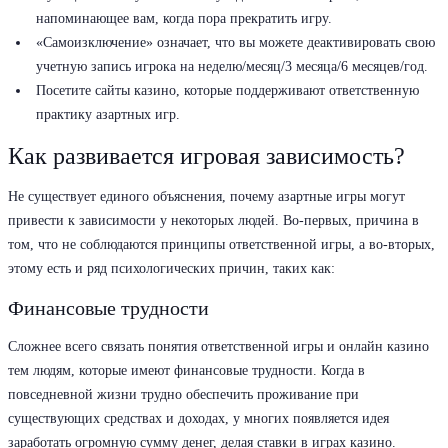
напоминающее вам, когда пора прекратить игру.
«Самоизключение» означает, что вы можете деактивировать свою
учетную запись игрока на неделю/месяц/3 месяца/6 месяцев/год.
Посетите сайты казино, которые поддерживают ответственную
практику азартных игр.
Как развивается игровая зависимость?
Не существует единого объяснения, почему азартные игры могут
привести к зависимости у некоторых людей. Во-первых, причина в
том, что не соблюдаются принципы ответственной игры, а во-вторых,
этому есть и ряд психологических причин, таких как:
Финансовые трудности
Сложнее всего связать понятия ответственной игры и онлайн казино
тем людям, которые имеют финансовые трудности. Когда в
повседневной жизни трудно обеспечить проживание при
существующих средствах и доходах, у многих появляется идея
заработать огромную сумму денег, делая ставки в играх казино.