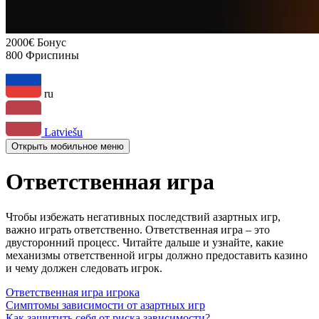
2000€
Бонус
800
Фриспины
ru
Latviešu
Открыть мобильное меню
Ответственная игра
Чтобы избежать негативных последствий азартных игр,
важно играть ответственно. Ответственная игра – это
двусторонний процесс. Читайте дальше и узнайте, какие
механизмы ответственной игры должно предоставить казино
и чему должен следовать игрок.
Ответственная игра игрока
Симптомы зависимости от азартных игр
Как защитить себя от риска зависимости?