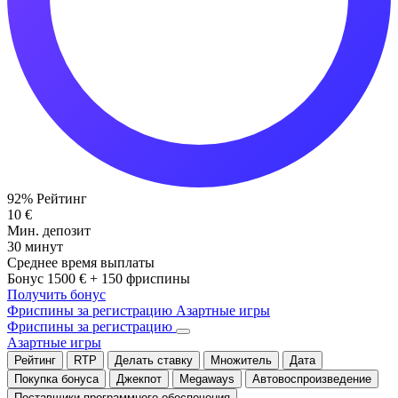
92%
Рейтинг
10 €
Мин. депозит
30 минут
Среднее время выплаты
Бонус 1500 €
+ 150 фриспины
Получить бонус
Фриспины за регистрацию
Азартные игры
Фриспины за регистрацию
Азартные игры
Рейтинг
RTP
Делать ставку
Множитель
Дата
Покупка бонуса
Джекпот
Megaways
Автовоспроизведение
Поставщики программного обеспечения