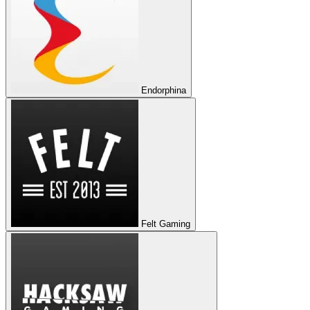
Endorphina
Felt Gaming