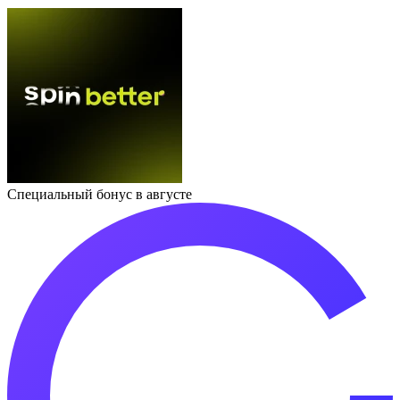
Специальный бонус в августе