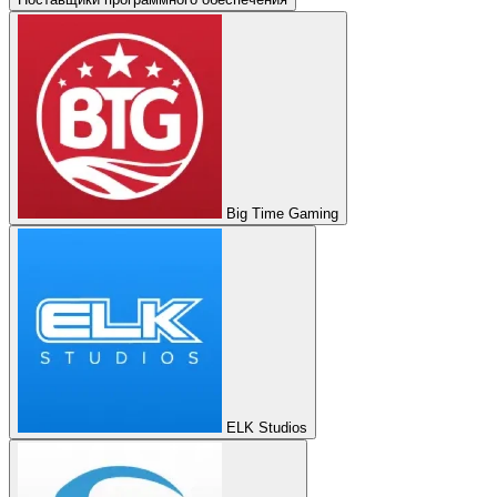
Big Time Gaming
ELK Studios