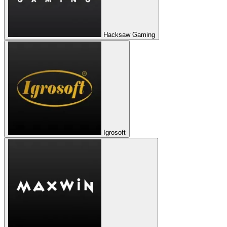
Hacksaw Gaming
Igrosoft