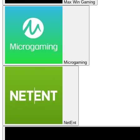
Max Win Gaming
Microgaming
NetEnt