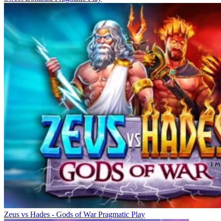
Zeus vs Hades - Gods of War
Pragmatic Play