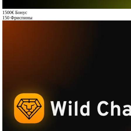
1500€
Бонус
150
Фриспины