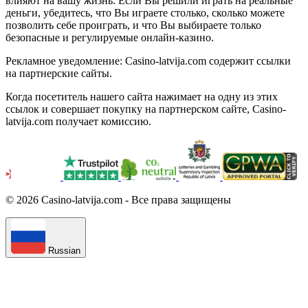
влияют на вашу жизнь. Если Вы решили играть на реальные
деньги, убедитесь, что Вы играете столько, сколько можете
позволить себе проиграть, и что Вы выбираете только
безопасные и регулируемые онлайн-казино.
Рекламное уведомление: Casino-latvija.com содержит ссылки
на партнерские сайты.
Когда посетитель нашего сайта нажимает на одну из этих
ссылок и совершает покупку на партнерском сайте, Casino-
latvija.com получает комиссию.
© 2026 Casino-latvija.com - Все права защищены
Russian