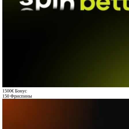
1500€
Бонус
150
Фриспины