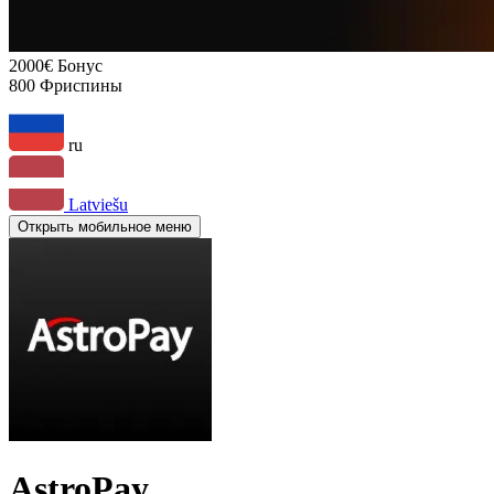
2000€
Бонус
800
Фриспины
ru
Latviešu
Открыть мобильное меню
AstroPay