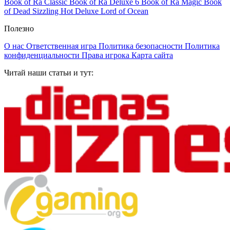
Book of Ra Classic
Book of Ra Deluxe 6
Book of Ra Magic
Book
of Dead
Sizzling Hot Deluxe
Lord of Ocean
Полезно
О нас
Ответственная игра
Политика безопасности
Политика
конфиденциальности
Права игрока
Карта сайта
Читай наши статьи и тут: