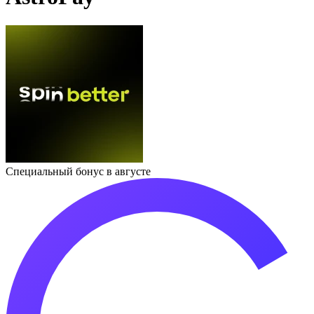
Специальный бонус в августе