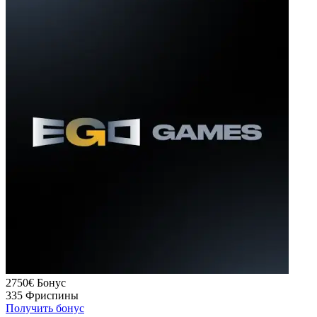
2750€
Бонус
335
Фриспины
Получить бонус