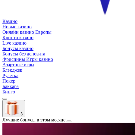
Казино
Новые казино
Онлайн казино Европы
Крипто казино
Live казино
Бонусы казино
Бонусы без депозита
Фриспины
Игры казино
Азартные игры
Блэкджек
Рулетка
Покер
Баккара
Бинго
3
Лучшие бонусы в этом месяце