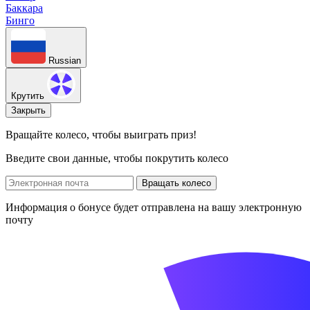
Баккара
Бинго
Russian
Крутить
Закрыть
Вращайте колесо, чтобы выиграть приз!
Введите свои данные, чтобы покрутить колесо
Вращать колесо
Информация о бонусе будет отправлена ​​на вашу электронную
почту