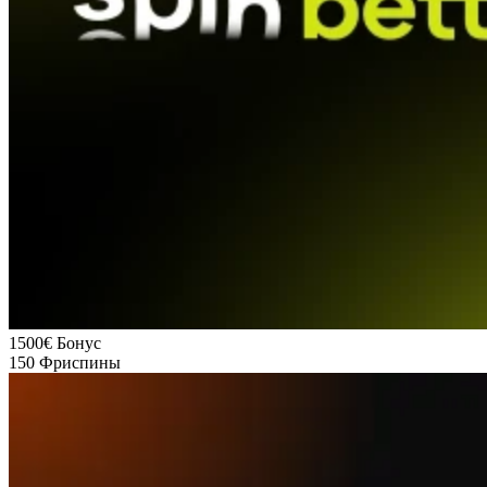
1500€
Бонус
150
Фриспины