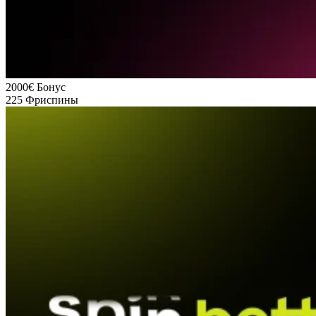
2000€
Бонус
225
Фриспины