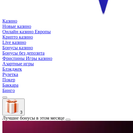
Казино
Новые казино
Онлайн казино Европы
Крипто казино
Live казино
Бонусы казино
Бонусы без депозита
Фриспины
Игры казино
Азартные игры
Блэкджек
Рулетка
Покер
Баккара
Бинго
3
Лучшие бонусы в этом месяце