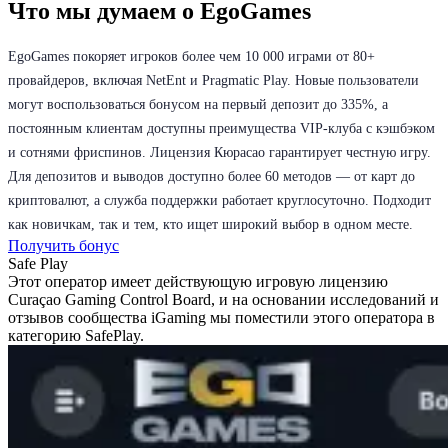
Что мы думаем о EgoGames
EgoGames покоряет игроков более чем 10 000 играми от 80+
провайдеров, включая NetEnt и Pragmatic Play. Новые пользователи
могут воспользоваться бонусом на первый депозит до 335%, а
постоянным клиентам доступны преимущества VIP-клуба с кэшбэком
и сотнями фриспинов. Лицензия Кюрасао гарантирует честную игру.
Для депозитов и выводов доступно более 60 методов — от карт до
криптовалют, а служба поддержки работает круглосуточно. Подходит
как новичкам, так и тем, кто ищет широкий выбор в одном месте.
Получить бонус
Safe
Play
Этот оператор имеет действующую игровую лицензию
Curaçao Gaming Control Board, и на основании исследований и
отзывов сообщества iGaming мы поместили этого оператора в
категорию SafePlay.