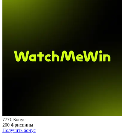
777€
Бонус
200
Фриспины
Получить бонус