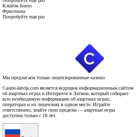
Попробуйте еще раз
Кэшбэк Бонус
Фриспины
Попробуйте еще раз
Мы предлагаем только лицензированные казино
Casino-latvija.com является ведущим информационным сайтом
об азартных играх в Интернете в Латвии, который собирает
всю необходимую информацию об азартных играх,
операторах и их лицензиях в одном месте. Играйте
ответственно, знайте свои пределы — азартные игры
доступны только с 18 лет.