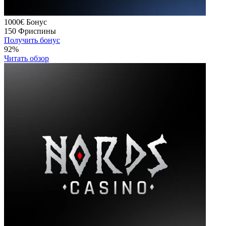
1000€
Бонус
150
Фриспины
Получить бонус
92%
Читать обзор