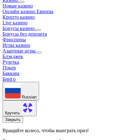
Казино
Новые казино
Онлайн казино Европы
Крипто казино
Live казино
Бонусы казино
Бонусы без депозита
Фриспины
Игры казино
Азартные игры
Блэкджек
Рулетка
Покер
Баккара
Бинго
Russian
Крутить
Закрыть
Вращайте колесо, чтобы выиграть приз!