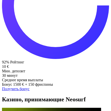
92%
Рейтинг
10 €
Мин. депозит
30 минут
Среднее время выплаты
Бонус 1500 €
+ 150 фриспины
Получить бонус
Казино, принимающие Neosurf