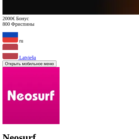
2000€
Бонус
800
Фриспины
ru
Latviešu
Открыть мобильное меню
Neosurf