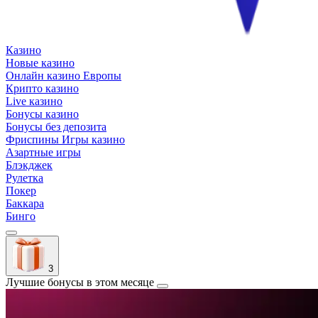
Казино
Новые казино
Онлайн казино Европы
Крипто казино
Live казино
Бонусы казино
Бонусы без депозита
Фриспины
Игры казино
Азартные игры
Блэкджек
Рулетка
Покер
Баккара
Бинго
3
Лучшие бонусы в этом месяце