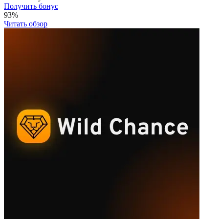
Получить бонус
93%
Читать обзор