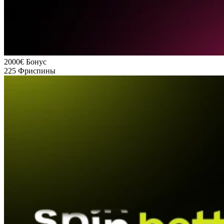
2000€
Бонус
225
Фриспины