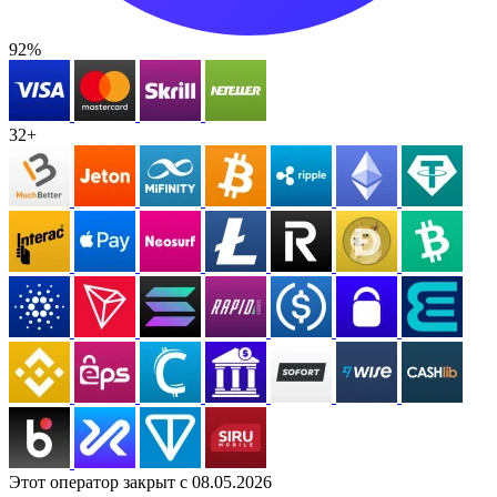
92%
32+
Этот оператор закрыт с 08.05.2026