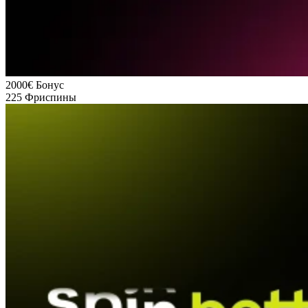
2000€
Бонус
225
Фриспины