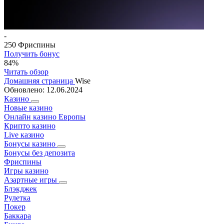
-
250
Фриспины
Получить бонус
84%
Читать обзор
Домашняя страница
Wise
Обновлено:
12.06.2024
Казино
Новые казино
Онлайн казино Европы
Крипто казино
Live казино
Бонусы казино
Бонусы без депозита
Фриспины
Игры казино
Азартные игры
Блэкджек
Рулетка
Покер
Баккара