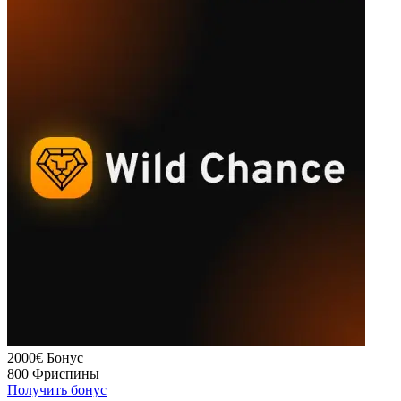
2000€
Бонус
800
Фриспины
Получить бонус