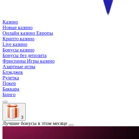
Казино
Новые казино
Онлайн казино Европы
Крипто казино
Live казино
Бонусы казино
Бонусы без депозита
Фриспины
Игры казино
Азартные игры
Блэкджек
Рулетка
Покер
Баккара
Бинго
3
Лучшие бонусы в этом месяце