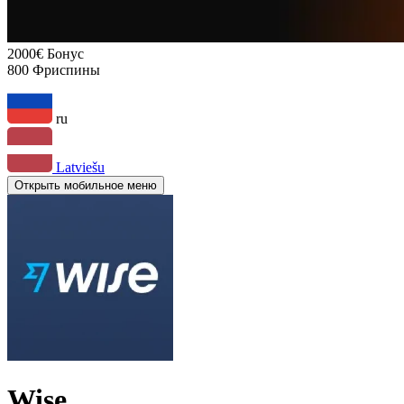
2000€
Бонус
800
Фриспины
ru
Latviešu
Открыть мобильное меню
Wise