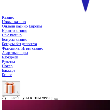
Казино
Новые казино
Онлайн казино Европы
Крипто казино
Live казино
Бонусы казино
Бонусы без депозита
Фриспины
Игры казино
Азартные игры
Блэкджек
Рулетка
Покер
Баккара
Бинго
3
Лучшие бонусы в этом месяце