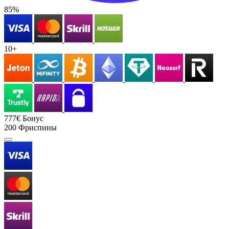
85%
10+
777€
Бонус
200
Фриспины