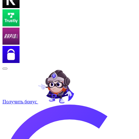
Получить бонус