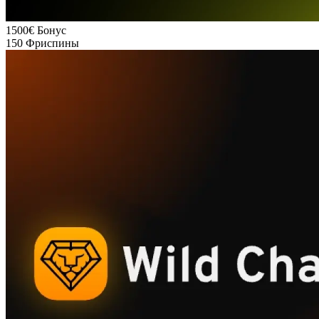
1500€
Бонус
150
Фриспины