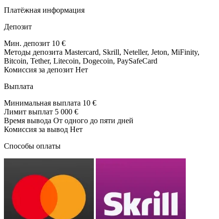
Платёжная информация
Депозит
Мин. депозит
10 €
Методы депозита
Mastercard, Skrill, Neteller, Jeton, MiFinity,
Bitcoin, Tether, Litecoin, Dogecoin, PaySafeCard
Комиссия за депозит
Нет
Выплата
Минимальная выплата
10 €
Лимит выплат
5 000 €
Время вывода
От одного до пяти дней
Комиссия за вывод
Нет
Способы оплаты