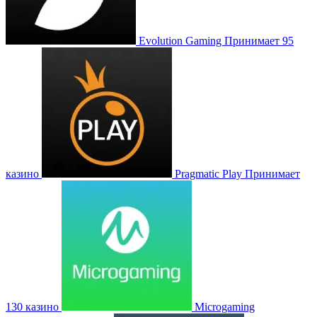
Evolution Gaming
Принимает 95
казино
Pragmatic Play
Принимает
130 казино
Microgaming