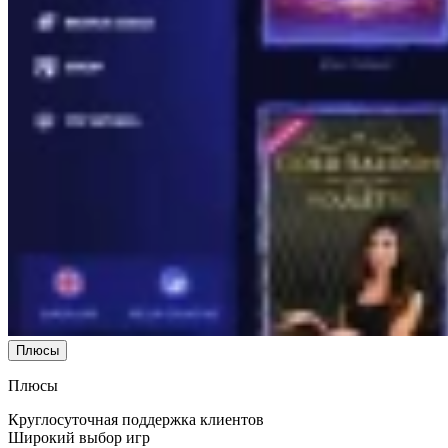
Плюсы
Плюсы
Круглосуточная поддержка клиентов
Широкий выбор игр