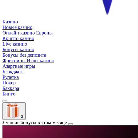
Казино
Новые казино
Онлайн казино Европы
Крипто казино
Live казино
Бонусы казино
Бонусы без депозита
Фриспины
Игры казино
Азартные игры
Блэкджек
Рулетка
Покер
Баккара
Бинго
3
Лучшие бонусы в этом месяце