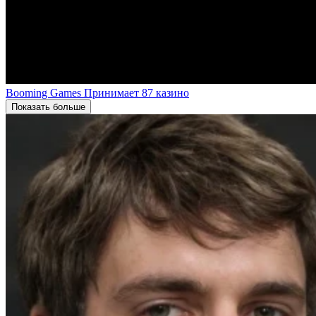
Booming Games
Принимает 87 казино
Показать больше