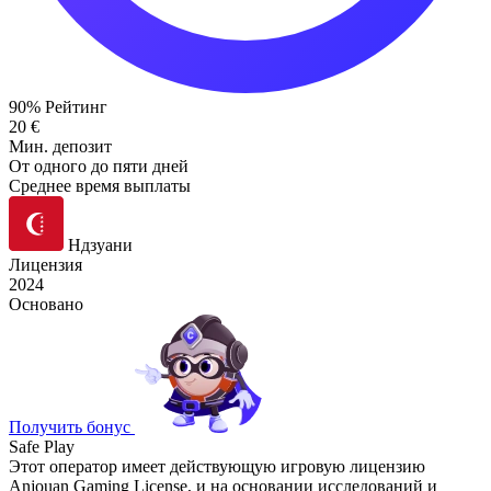
90%
Рейтинг
20 €
Мин. депозит
От одного до пяти дней
Среднее время выплаты
Ндзуани
Лицензия
2024
Основано
Получить бонус
Safe
Play
Этот оператор имеет действующую игровую лицензию
Anjouan Gaming License, и на основании исследований и