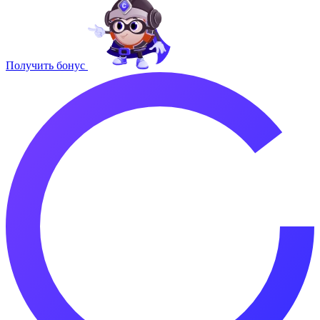
Получить бонус