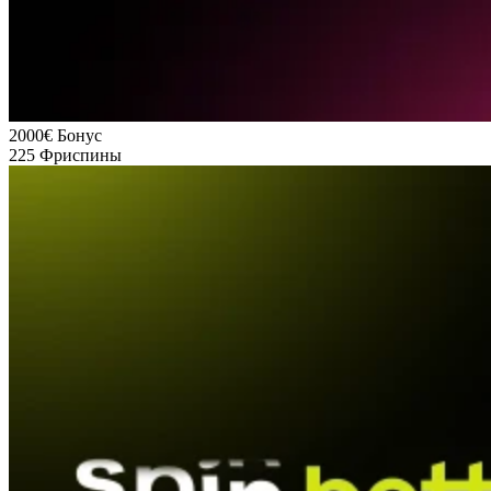
2000€
Бонус
225
Фриспины