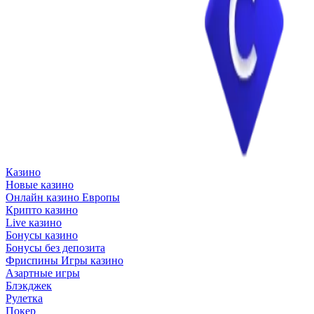
Казино
Новые казино
Онлайн казино Европы
Крипто казино
Live казино
Бонусы казино
Бонусы без депозита
Фриспины
Игры казино
Азартные игры
Блэкджек
Рулетка
Покер