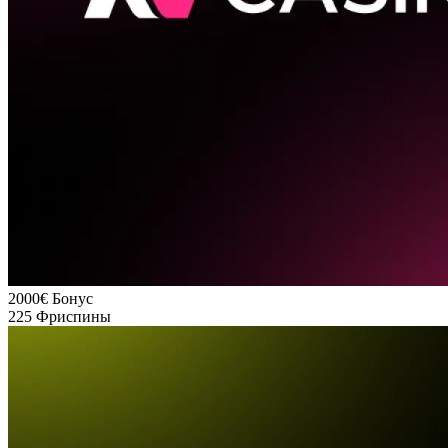
2000€
Бонус
225
Фриспины