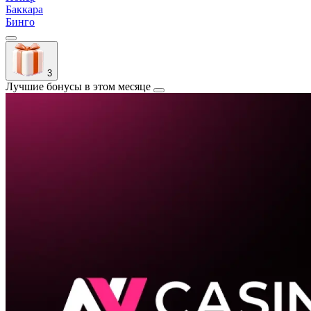
Баккара
Бинго
3
Лучшие бонусы в этом месяце