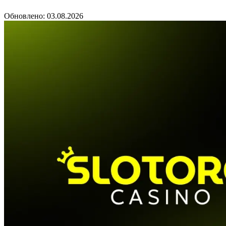
Обновлено: 03.08.2026