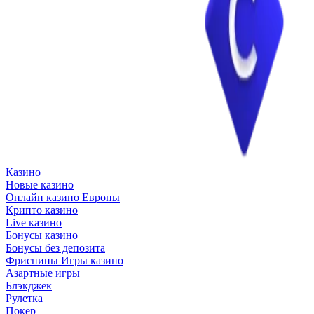
Казино
Новые казино
Онлайн казино Европы
Крипто казино
Live казино
Бонусы казино
Бонусы без депозита
Фриспины
Игры казино
Азартные игры
Блэкджек
Рулетка
Покер