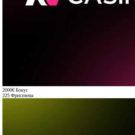
2000€
Бонус
225
Фриспины