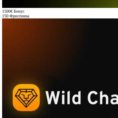
1500€
Бонус
150
Фриспины