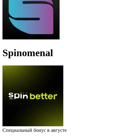
Spinomenal
Специальный бонус в августе