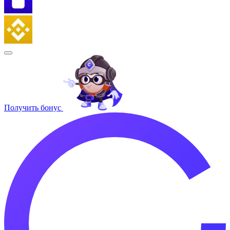
Получить бонус