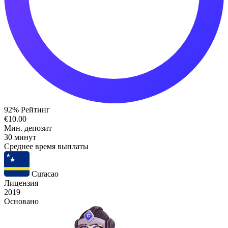
92%
Рейтинг
€10.00
Мин. депозит
30 минут
Среднее время выплаты
Curacao
Лицензия
2019
Основано