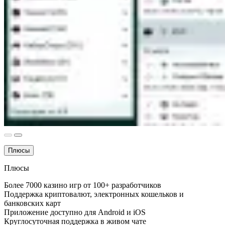
Плюсы
Плюсы
Более 7000 казино игр от 100+ разработчиков
Поддержка криптовалют, электронных кошельков и
банковских карт
Приложение доступно для Android и iOS
Круглосуточная поддержка в живом чате