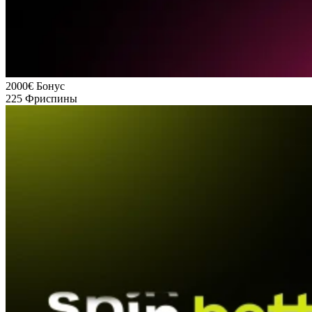
2000€
Бонус
225
Фриспины