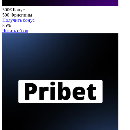
500€
Бонус
500
Фриспины
Получить бонус
85%
Читать обзор