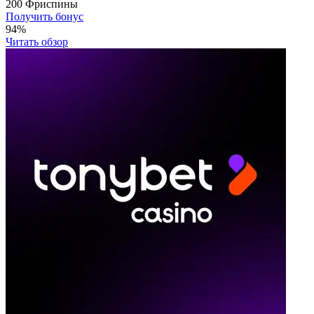
200
Фриспины
Получить бонус
94%
Читать обзор