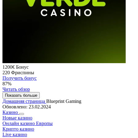
1200€
Бонус
220
Фриспины
Получить бонус
87%
Читать обзор
Показать больше
Домашняя страница
Blueprint Gaming
Обновлено:
23.02.2024
Казино
Новые казино
Онлайн казино Европы
Крипто казино
Live казино