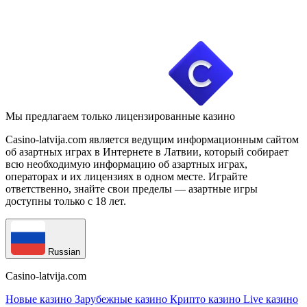
Мы предлагаем только лицензированные казино
Casino-latvija.com является ведущим информационным сайтом
об азартных играх в Интернете в Латвии, который собирает
всю необходимую информацию об азартных играх,
операторах и их лицензиях в одном месте. Играйте
ответственно, знайте свои пределы — азартные игры
доступны только с 18 лет.
Russian
Casino-latvija.com
Новые казино
Зарубежные казино
Крипто казино
Live казино