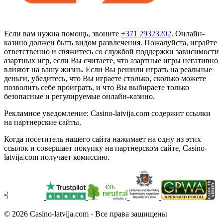
Если вам нужна помощь, звоните
+371 29323202
. Онлайн-
казино должен быть видом развлечения. Пожалуйста, играйте
ответственно и свяжитесь со службой поддержки зависимости
азартных игр, если Вы считаете, что азартные игры негативно
влияют на вашу жизнь. Если Вы решили играть на реальные
деньги, убедитесь, что Вы играете столько, сколько можете
позволить себе проиграть, и что Вы выбираете только
безопасные и регулируемые онлайн-казино.
Рекламное уведомление: Casino-latvija.com содержит ссылки
на партнерские сайты.
Когда посетитель нашего сайта нажимает на одну из этих
ссылок и совершает покупку на партнерском сайте, Casino-
latvija.com получает комиссию.
© 2026 Casino-latvija.com - Все права защищены