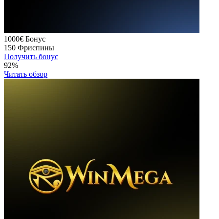
1000€
Бонус
150
Фриспины
Получить бонус
92%
Читать обзор