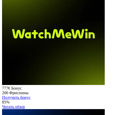
777€
Бонус
200
Фриспины
Получить бонус
85%
Читать обзор