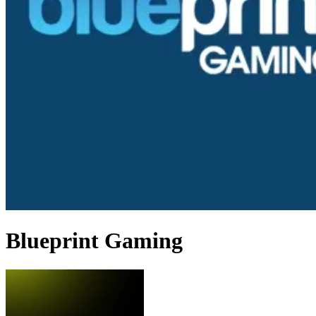
Blueprint Gaming