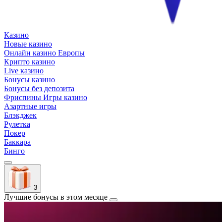
Казино
Новые казино
Онлайн казино Европы
Крипто казино
Live казино
Бонусы казино
Бонусы без депозита
Фриспины
Игры казино
Азартные игры
Блэкджек
Рулетка
Покер
Баккара
Бинго
3
Лучшие бонусы в этом месяце