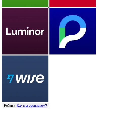
Рейтинг
Как мы оцениваем?