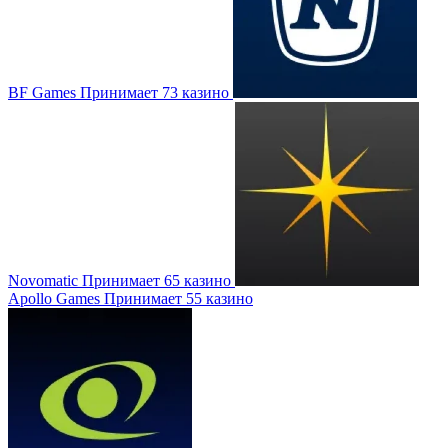
BF Games
Принимает 73 казино
Novomatic
Принимает 65 казино
Apollo Games
Принимает 55 казино