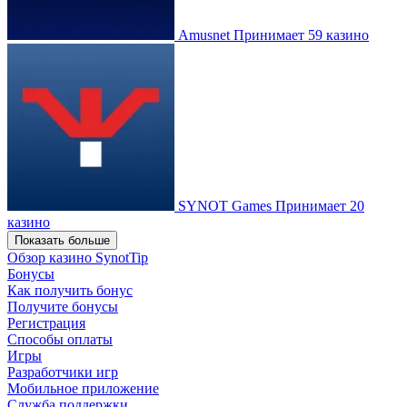
Amusnet
Принимает 59 казино
SYNOT Games
Принимает 20
казино
Показать больше
Обзор казино SynotTip
Бонусы
Как получить бонус
Получите бонусы
Регистрация
Способы оплаты
Игры
Разработчики игр
Мобильное приложение
Служба поддержки