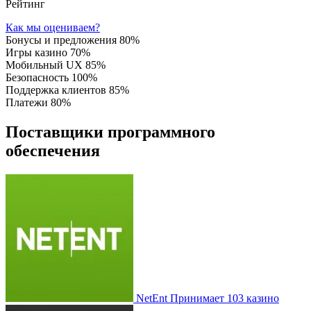
Рейтинг
Как мы оцениваем?
Бонусы и предложения
80%
Игры казино
70%
Мобильный UX
85%
Безопасность
100%
Поддержка клиентов
85%
Платежи
80%
Поставщики программного
обеспечения
NetEnt
Принимает 103 казино