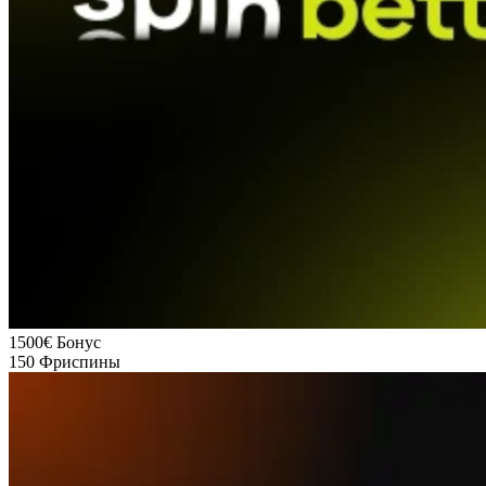
1500€
Бонус
150
Фриспины