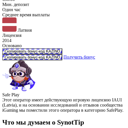
Мин. депозит
Один час
Среднее время выплаты
Латвия
Лицензия
2014
Основано
Скопировать бонус-код
KAZINO
Получить бонус
Скопировать бонус-код
KAZINO
Safe
Play
Этот оператор имеет действующую игровую лицензию IAUI
(Latvia), и на основании исследований и отзывов сообщества
iGaming мы поместили этого оператора в категорию SafePlay.
Что мы думаем о SynotTip