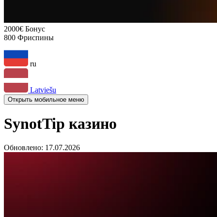
2000€
Бонус
800
Фриспины
ru
Latviešu
Открыть мобильное меню
SynotTip казино
Обновлено: 17.07.2026