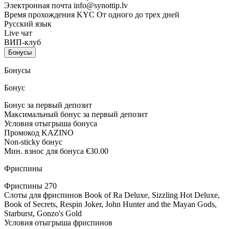
Электронная почта
info@synottip.lv
Время прохождения KYC
От одного до трех дней
Русский язык
Live чат
ВИП-клуб
Бонусы
Бонусы
Бонус
Бонус за первый депозит
Максимальный бонус за первый депозит
Условия отыгрыша бонуса
Промокод
KAZINO
Non-sticky бонус
Мин. взнос для бонуса
€30.00
Фриспины
Фриспины
270
Слоты для фриспинов
Book of Ra Deluxe, Sizzling Hot Deluxe,
Book of Secrets, Respin Joker, John Hunter and the Mayan Gods,
Starburst, Gonzo's Gold
Условия отыгрыша фриспинов