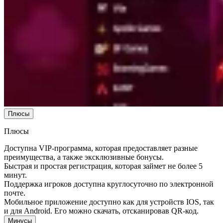
Плюсы
Плюсы
Доступна VIP-программа, которая предоставляет разные
преимущества, а также эксклюзивные бонусы.
Быстрая и простая регистрация, которая займет не более 5
минут.
Поддержка игроков доступна круглосуточно по электронной
почте.
Мобильное приложение доступно как для устройств IOS, так
и для Android. Его можно скачать, отсканировав QR-код.
Минусы