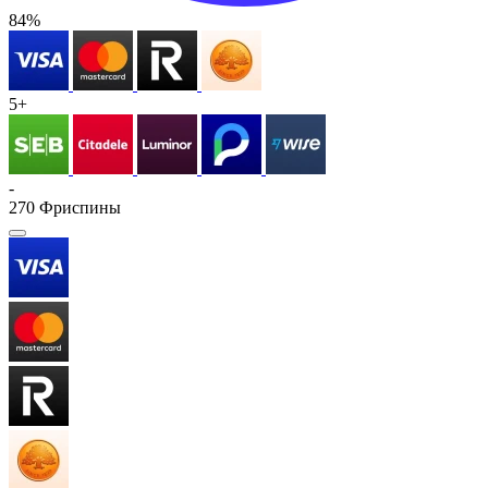
84%
5+
-
270
Фриспины