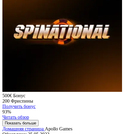
500€
Бонус
200
Фриспины
Получить бонус
93%
Читать обзор
Показать больше
Домашняя страница
Apollo Games