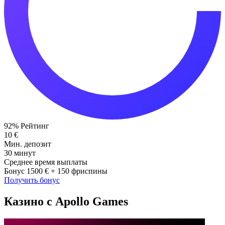
92%
Рейтинг
10 €
Мин. депозит
30 минут
Среднее время выплаты
Бонус 1500 €
+ 150 фриспины
Получить бонус
Казино с Apollo Games