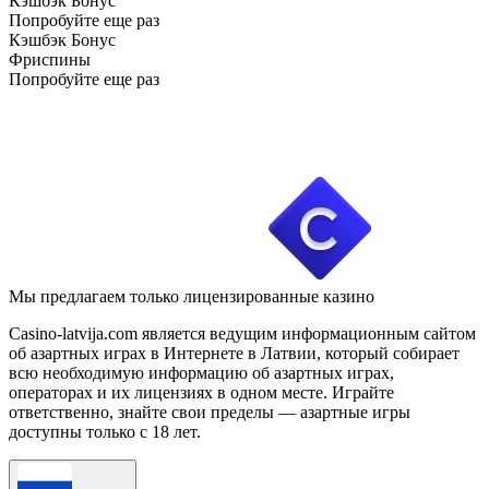
Кэшбэк Бонус
Попробуйте еще раз
Кэшбэк Бонус
Фриспины
Попробуйте еще раз
Мы предлагаем только лицензированные казино
Casino-latvija.com является ведущим информационным сайтом
об азартных играх в Интернете в Латвии, который собирает
всю необходимую информацию об азартных играх,
операторах и их лицензиях в одном месте. Играйте
ответственно, знайте свои пределы — азартные игры
доступны только с 18 лет.