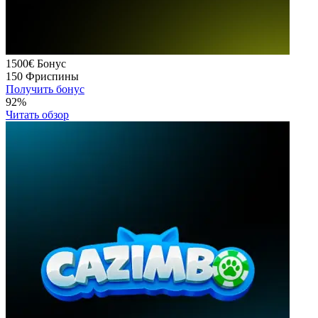
1500€
Бонус
150
Фриспины
Получить бонус
92%
Читать обзор