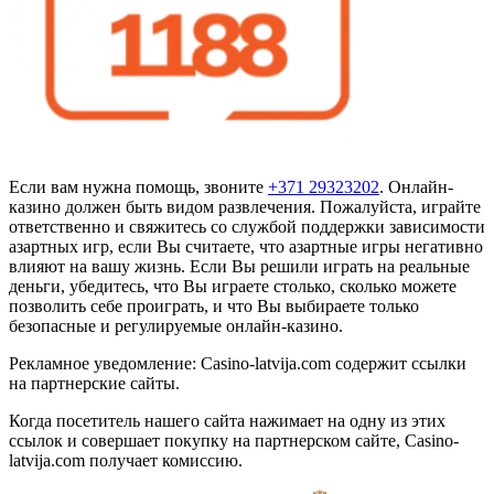
Если вам нужна помощь, звоните
+371 29323202
. Онлайн-
казино должен быть видом развлечения. Пожалуйста, играйте
ответственно и свяжитесь со службой поддержки зависимости
азартных игр, если Вы считаете, что азартные игры негативно
влияют на вашу жизнь. Если Вы решили играть на реальные
деньги, убедитесь, что Вы играете столько, сколько можете
позволить себе проиграть, и что Вы выбираете только
безопасные и регулируемые онлайн-казино.
Рекламное уведомление: Casino-latvija.com содержит ссылки
на партнерские сайты.
Когда посетитель нашего сайта нажимает на одну из этих
ссылок и совершает покупку на партнерском сайте, Casino-
latvija.com получает комиссию.