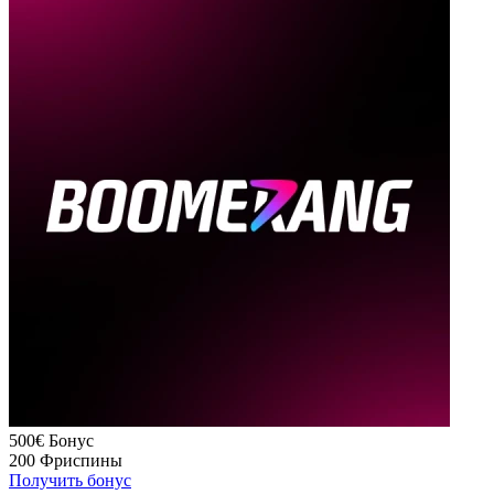
500€
Бонус
200
Фриспины
Получить бонус