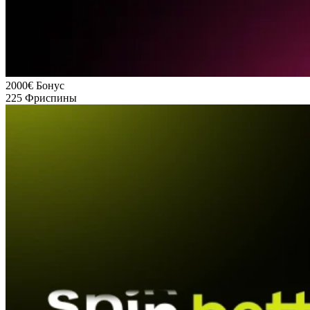
2000€
Бонус
225
Фриспины