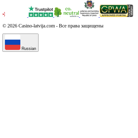
© 2026 Casino-latvija.com - Все права защищены
Russian