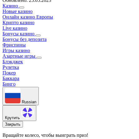
Обновлено:
25.05.2023
Казино
Новые казино
Онлайн казино Европы
Крипто казино
Live казино
Бонусы казино
Бонусы без депозита
Фриспины
Игры казино
Азартные игры
Блэкджек
Рулетка
Покер
Баккара
Бинго
Russian
Крутить
Закрыть
Вращайте колесо, чтобы выиграть приз!