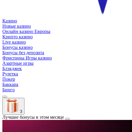
Казино
Новые казино
Онлайн казино Европы
Крипто казино
Live казино
Бонусы казино
Бонусы без депозита
Фриспины
Игры казино
Азартные игры
Блэкджек
Рулетка
Покер
Баккара
Бинго
3
Лучшие бонусы в этом месяце