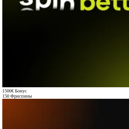
1500€
Бонус
150
Фриспины