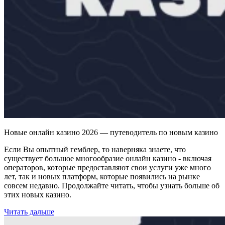
Новые онлайн казино 2026 — путеводитель по новым казино
Если Вы опытный гемблер, то наверняка знаете, что
существует большое многообразие онлайн казино - включая
операторов, которые предоставляют свои услуги уже много
лет, так и новых платформ, которые появились на рынке
совсем недавно. Продолжайте читать, чтобы узнать больше об
этих новых казино.
Читать дальше