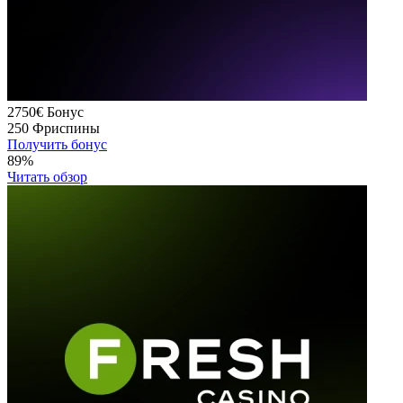
2750€
Бонус
250
Фриспины
Получить бонус
89%
Читать обзор