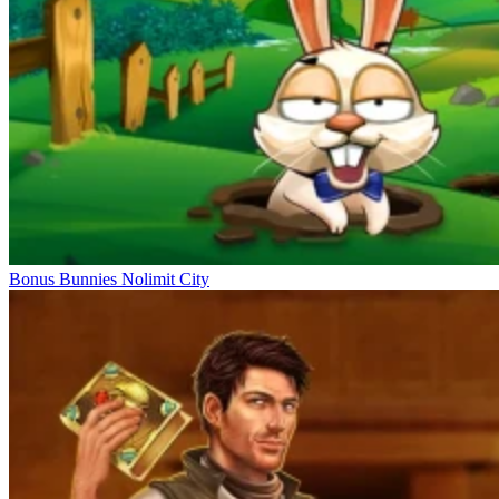
Bonus Bunnies
Nolimit City