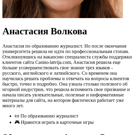
Анастасия Волкова
Анастасия по образованию журналист. Но после окончания
университета решила не идти по профессиональным стопам.
Откликнувшись на вакансию специалиста службы поддержки
клиентов сайта Casino-latvija.com, Анастасия решила еще
больше усовершенствовать свое знание трех языков -
русского, английского и латвийского. Со временем она
научилась решать проблемы и отвечать на вопросы клиентов
быстро, точно и подробно. Она узнала столько полезного об
игорной индустрии, что решила вспомнить свое призвание и
начала писать увлекательные, полезные и информативные
материалы для сайта, на котором фактически работает уже
много лет.
📜 По образованию журналист
🎮 Нравится играть в карточные игры