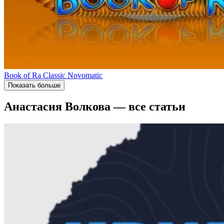
Book of Ra Classic
Novomatic
Показать больше
Анастасия Волкова — все статьи