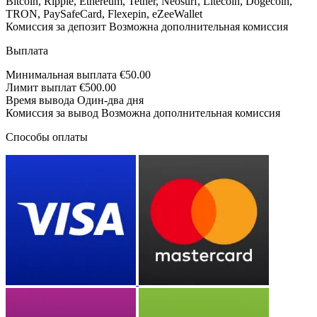
Bitcoin, Ripple, Ethereum, Tether, Neosurf, Litecoin, Dogecoin,
TRON, PaySafeCard, Flexepin, eZeeWallet
Комиссия за депозит
Возможна дополнительная комиссия
Выплата
Минимальная выплата
€50.00
Лимит выплат
€500.00
Время вывода
Один-два дня
Комиссия за вывод
Возможна дополнительная комиссия
Способы оплаты