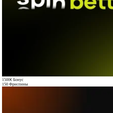
1500€
Бонус
150
Фриспины