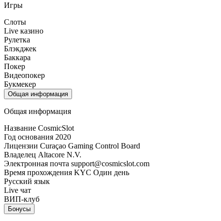
Игры
Слоты
Live казино
Рулетка
Блэкджек
Баккара
Покер
Видеопокер
Букмекер
Общая информация
Общая информация
Название
CosmicSlot
Год основания
2020
Лицензии
Curaçao Gaming Control Board
Владелец
Altacore N.V.
Электронная почта
support@cosmicslot.com
Время прохождения KYC
Один день
Русский язык
Live чат
ВИП-клуб
Бонусы