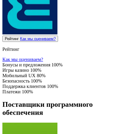
Рейтинг
Как мы оцениваем?
Рейтинг
Как мы оцениваем?
Бонусы и предложения
100%
Игры казино
100%
Мобильный UX
80%
Безопасность
100%
Поддержка клиентов
100%
Платежи
100%
Поставщики программного
обеспечения