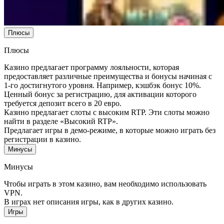
Плюсы
Плюсы
Казино предлагает программу лояльности, которая
предоставляет различные преимущества и бонусы начиная с
1-го достигнутого уровня. Например, кэшбэк бонус 10%.
Ценный бонус за регистрацию, для активации которого
требуется депозит всего в 20 евро.
Казино предлагает слоты с высоким RTP. Эти слоты можно
найти в разделе «Высокий RTP».
Предлагает игры в демо-режиме, в которые можно играть без
регистрации в казино.
Минусы
Минусы
Чтобы играть в этом казино, вам необходимо использовать
VPN.
В играх нет описания игры, как в других казино.
Игры