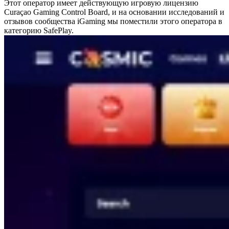
Этот оператор имеет действующую игровую лицензию
Curaçao Gaming Control Board, и на основании исследований и
отзывов сообщества iGaming мы поместили этого оператора в
категорию SafePlay.