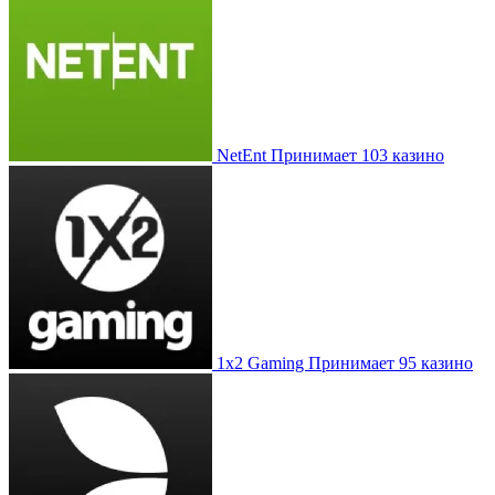
NetEnt
Принимает 103 казино
1x2 Gaming
Принимает 95 казино