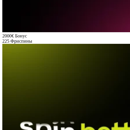
2000€
Бонус
225
Фриспины