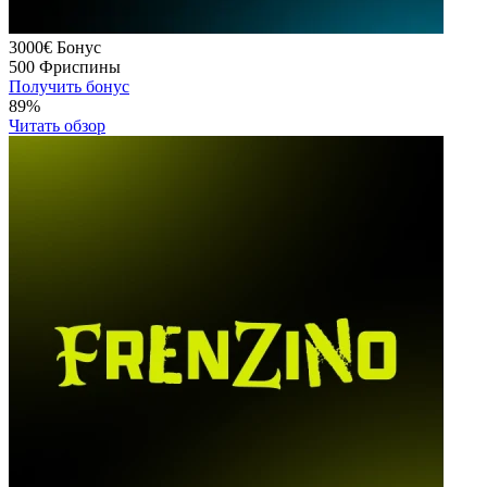
3000€
Бонус
500
Фриспины
Получить бонус
89%
Читать обзор