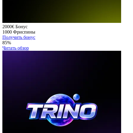
2000€
Бонус
1000
Фриспины
Получить бонус
85%
Читать обзор