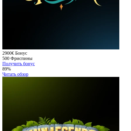
2900€
Бонус
500
Фриспины
Получить бонус
89%
Читать обзор