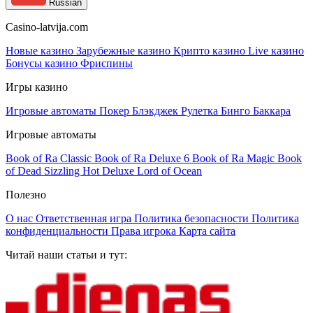
Russian
Casino-latvija.com
Новые казино
Зарубежные казино
Крипто казино
Live казино
Бонусы казино
Фриспины
Игры казино
Игровые автоматы
Покер
Блэкджек
Рулетка
Бинго
Баккара
Игровые автоматы
Book of Ra Classic
Book of Ra Deluxe 6
Book of Ra Magic
Book
of Dead
Sizzling Hot Deluxe
Lord of Ocean
Полезно
О нас
Ответственная игра
Политика безопасности
Политика
конфиденциальности
Права игрока
Карта сайта
Читай наши статьи и тут: