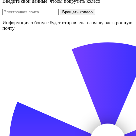
Введите свои данные, чтобы покрутить колесо
Вращать колесо
Информация о бонусе будет отправлена ​​на вашу электронную
почту