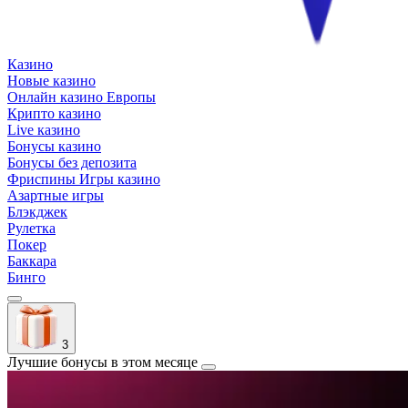
Казино
Новые казино
Онлайн казино Европы
Крипто казино
Live казино
Бонусы казино
Бонусы без депозита
Фриспины
Игры казино
Азартные игры
Блэкджек
Рулетка
Покер
Баккара
Бинго
3
Лучшие бонусы в этом месяце