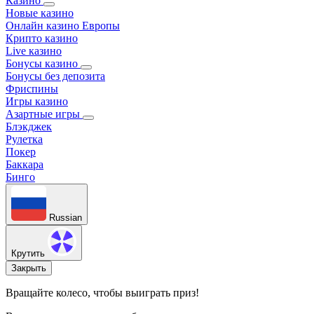
Казино
Новые казино
Онлайн казино Европы
Крипто казино
Live казино
Бонусы казино
Бонусы без депозита
Фриспины
Игры казино
Азартные игры
Блэкджек
Рулетка
Покер
Баккара
Бинго
Russian
Крутить
Закрыть
Вращайте колесо, чтобы выиграть приз!