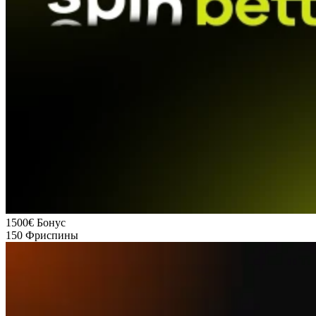
1500€
Бонус
150
Фриспины