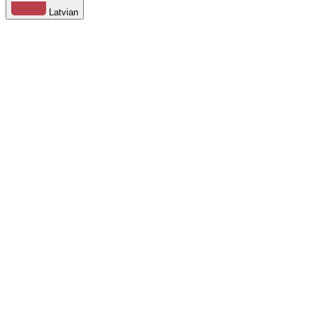
Latvian