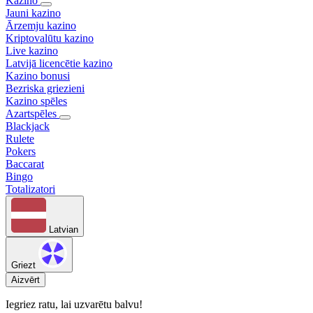
Kazino
Jauni kazino
Ārzemju kazino
Kriptovalūtu kazino
Live kazino
Latvijā licencētie kazino
Kazino bonusi
Bezriska griezieni
Kazino spēles
Azartspēles
Blackjack
Rulete
Pokers
Baccarat
Bingo
Totalizatori
Latvian
Griezt
Aizvērt
Iegriez ratu, lai uzvarētu balvu!