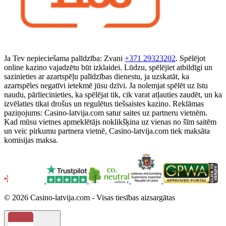
Ja Tev nepieciešama palīdzība: Zvani
+371 29323202
. Spēlējot
online kazino vajadzētu būt izklaidei. Lūdzu, spēlējiet atbildīgi un
sazinieties ar azartspēļu palīdzības dienestu, ja uzskatāt, ka
azartspēles negatīvi ietekmē jūsu dzīvi. Ja nolemjat spēlēt uz īstu
naudu, pārliecinieties, ka spēlējat tik, cik varat atļauties zaudēt, un ka
izvēlaties tikai drošus un regulētus tiešsaistes kazino. Reklāmas
paziņojums: Casino-latvija.com satur saites uz partneru vietnēm.
Kad mūsu vietnes apmeklētājs noklikšķina uz vienas no šīm saitēm
un veic pirkumu partnera vietnē, Casino-latvija.com tiek maksāta
komisijas maksa.
© 2026 Casino-latvija.com - Visas tiesības aizsargātas