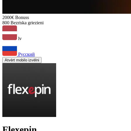
2000€
Bonuss
800
Bezriska griezieni
lv
Русский
Atvērt mobilo izvēlni
Flexepin