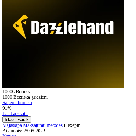
1000€
Bonuss
1000
Bezriska griezieni
Saņemt bonusu
91%
Lasīt apskatu
Ielādēt vairāk
Mājaslapa
Maksājumu metodes
Flexepin
Atjaunots:
25.05.2023