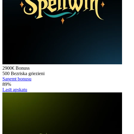
2900€
Bonuss
500
Bezriska griezieni
Saņemt bonusu
89%
Lasīt apskatu