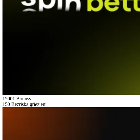
1500€
Bonuss
150
Bezriska griezieni