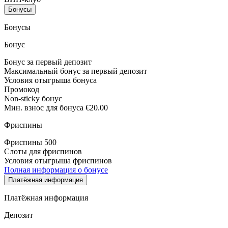
Бонусы
Бонусы
Бонус
Бонус за первый депозит
Максимальный бонус за первый депозит
Условия отыгрыша бонуса
Промокод
Non-sticky бонус
Мин. взнос для бонуса
€20.00
Фриспины
Фриспины
500
Слоты для фриспинов
Условия отыгрыша фриспинов
Полная информация о бонусе
Платёжная информация
Платёжная информация
Депозит