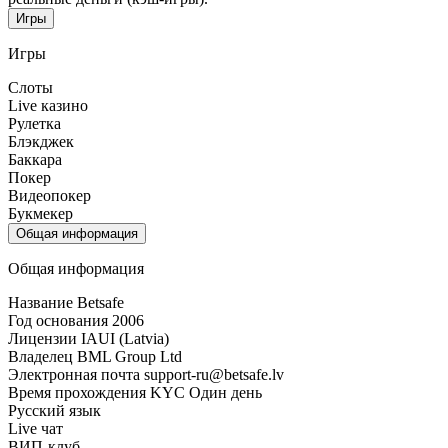
Игры
Игры
Слоты
Live казино
Рулетка
Блэкджек
Баккара
Покер
Видеопокер
Букмекер
Общая информация
Общая информация
Название
Betsafe
Год основания
2006
Лицензии
IAUI (Latvia)
Владелец
BML Group Ltd
Электронная почта
support-ru@betsafe.lv
Время прохождения KYC
Один день
Русский язык
Live чат
ВИП-клуб