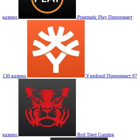
казино
Pragmatic Play
Принимает
130 казино
Yggdrasil
Принимает 97
казино
Red Tiger Gaming