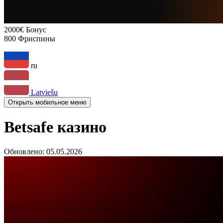
2000€
Бонус
800
Фриспины
ru
Latviešu
Открыть мобильное меню
Betsafe казино
Обновлено: 05.05.2026