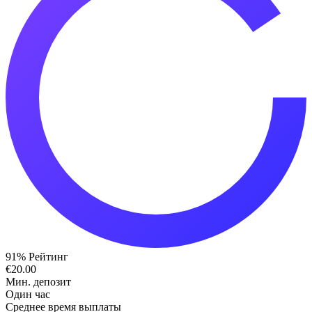
91%
Рейтинг
€20.00
Мин. депозит
Один час
Среднее время выплаты