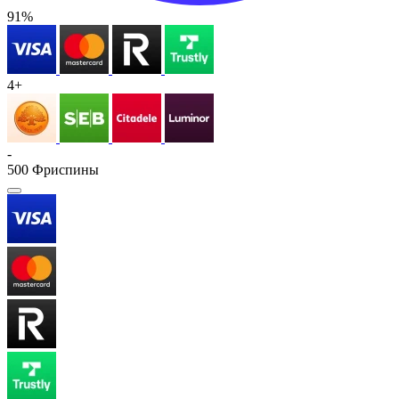
91%
4+
-
500
Фриспины