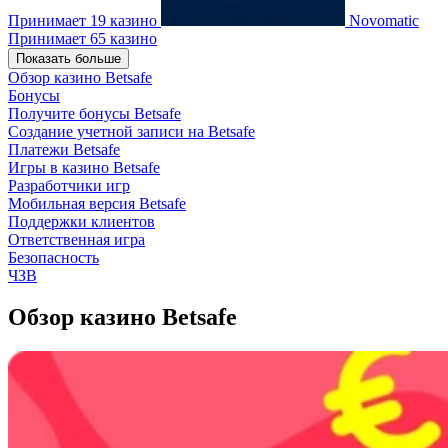
Принимает 19 казино
Novomatic
Принимает 65 казино
Показать больше
Обзор казино Betsafe
Бонусы
Получите бонусы Betsafe
Создание учетной записи на Betsafe
Платежи Betsafe
Игры в казино Betsafe
Разработчики игр
Мобильная версия Betsafe
Поддержки клиентов
Ответственная игра
Безопасность
ЧЗB
Обзор казино Betsafe