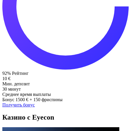
92%
Рейтинг
10 €
Мин. депозит
30 минут
Среднее время выплаты
Бонус 1500 €
+ 150 фриспины
Получить бонус
Казино с Eyecon