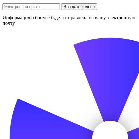
Вращать колесо
Информация о бонусе будет отправлена ​​на вашу электронную
почту