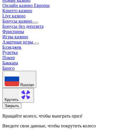
Новые казино
Онлайн казино Европы
Крипто казино
Live казино
Бонусы казино
Бонусы без депозита
Фриспины
Игры казино
Азартные игры
Блэкджек
Рулетка
Покер
Баккара
Бинго
Russian
Крутить
Закрыть
Вращайте колесо, чтобы выиграть приз!
Введите свои данные, чтобы покрутить колесо