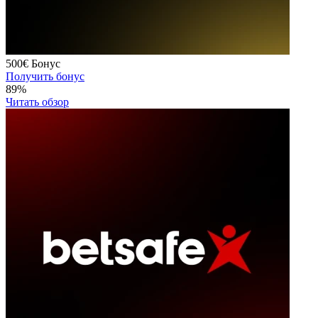
500€
Бонус
Получить бонус
89%
Читать обзор