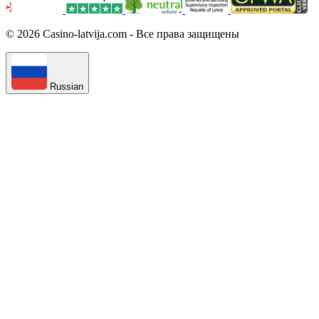
© 2026 Casino-latvija.com - Все права защищены
Russian