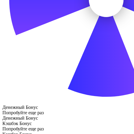
Денежный Бонус
Попробуйте еще раз
Денежный Бонус
Кэшбэк Бонус
Попробуйте еще раз