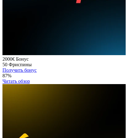
2000€
Бонус
50
Фриспины
Получить бонус
87%
Читать обзор