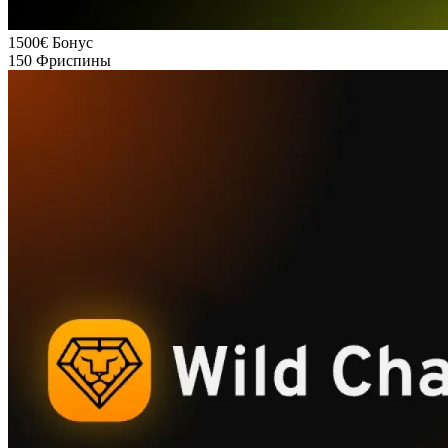
1500€
Бонус
150
Фриспины