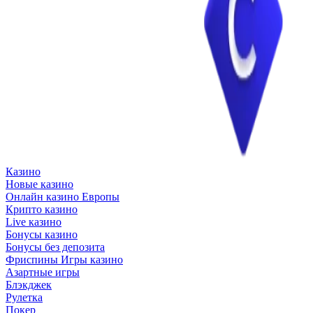
Казино
Новые казино
Онлайн казино Европы
Крипто казино
Live казино
Бонусы казино
Бонусы без депозита
Фриспины
Игры казино
Азартные игры
Блэкджек
Рулетка
Покер