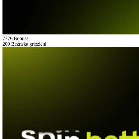
777€
Bonuss
200
Bezriska griezieni