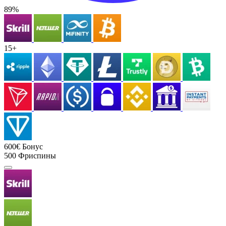
89%
15+
600€
Бонус
500
Фриспины