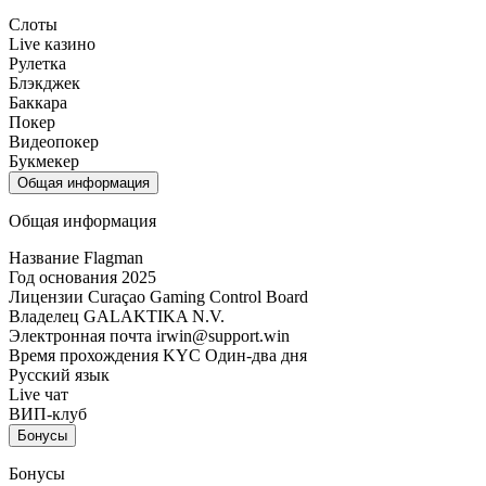
Слоты
Live казино
Рулетка
Блэкджек
Баккара
Покер
Видеопокер
Букмекер
Общая информация
Общая информация
Название
Flagman
Год основания
2025
Лицензии
Curaçao Gaming Control Board
Владелец
GALAKTIKA N.V.
Электронная почта
irwin@support.win
Время прохождения KYC
Один-два дня
Русский язык
Live чат
ВИП-клуб
Бонусы
Бонусы