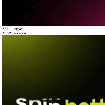
2000€
Бонус
225
Фриспины