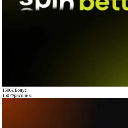
1500€
Бонус
150
Фриспины