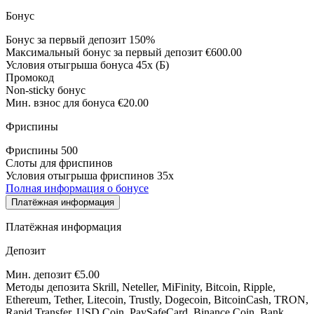
Бонус
Бонус за первый депозит
150%
Максимальный бонус за первый депозит
€600.00
Условия отыгрыша бонуса
45x (Б)
Промокод
Non-sticky бонус
Мин. взнос для бонуса
€20.00
Фриспины
Фриспины
500
Слоты для фриспинов
Условия отыгрыша фриспинов
35x
Полная информация о бонусе
Платёжная информация
Платёжная информация
Депозит
Мин. депозит
€5.00
Методы депозита
Skrill, Neteller, MiFinity, Bitcoin, Ripple,
Ethereum, Tether, Litecoin, Trustly, Dogecoin, BitcoinCash, TRON,
Rapid Transfer, USD Coin, PaySafeCard, Binance Coin, Bank