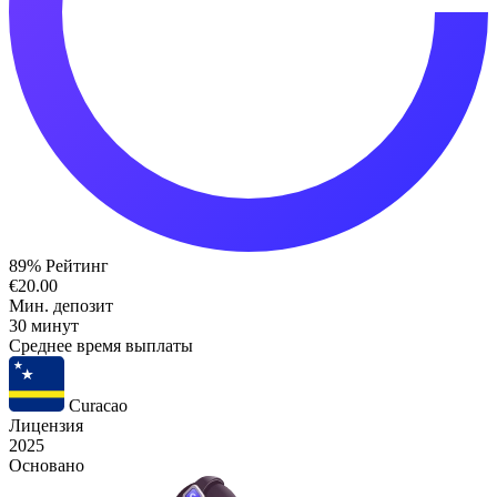
89%
Рейтинг
€20.00
Мин. депозит
30 минут
Среднее время выплаты
Curacao
Лицензия
2025
Основано