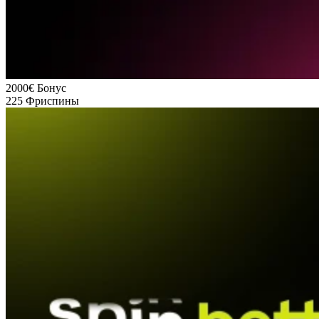
2000€
Бонус
225
Фриспины