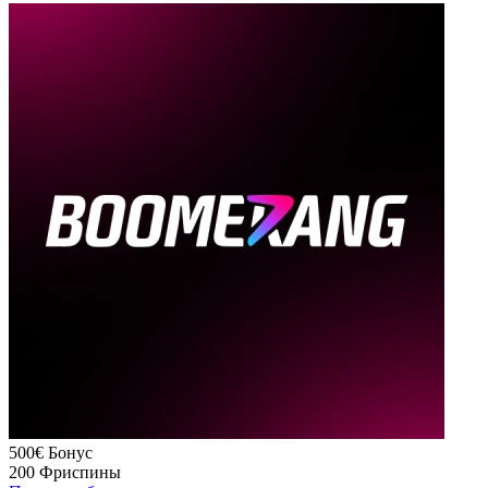
500€
Бонус
200
Фриспины