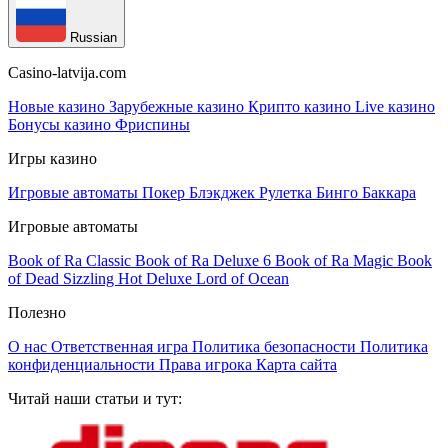
Russian
Casino-latvija.com
Новые казино
Зарубежные казино
Крипто казино
Live казино
Бонусы казино
Фриспины
Игры казино
Игровые автоматы
Покер
Блэкджек
Рулетка
Бинго
Баккара
Игровые автоматы
Book of Ra Classic
Book of Ra Deluxe 6
Book of Ra Magic
Book
of Dead
Sizzling Hot Deluxe
Lord of Ocean
Полезно
О нас
Ответственная игра
Политика безопасности
Политика
конфиденциальности
Права игрока
Карта сайта
Читай наши статьи и тут: