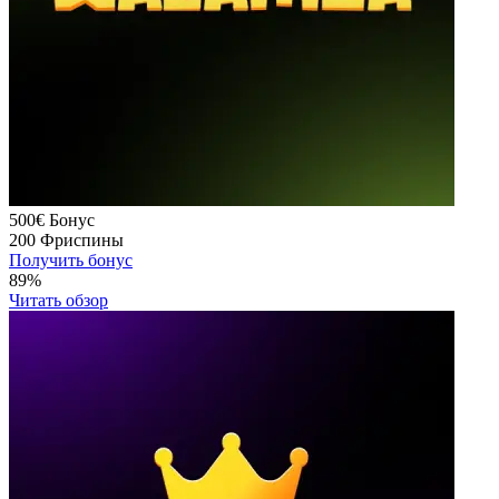
500€
Бонус
200
Фриспины
Получить бонус
89%
Читать обзор