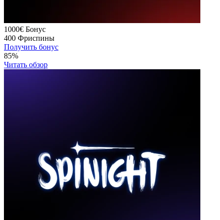
1000€
Бонус
400
Фриспины
Получить бонус
85%
Читать обзор