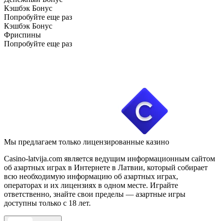
Кэшбэк Бонус
Попробуйте еще раз
Кэшбэк Бонус
Фриспины
Попробуйте еще раз
Мы предлагаем только лицензированные казино
Casino-latvija.com является ведущим информационным сайтом
об азартных играх в Интернете в Латвии, который собирает
всю необходимую информацию об азартных играх,
операторах и их лицензиях в одном месте. Играйте
ответственно, знайте свои пределы — азартные игры
доступны только с 18 лет.