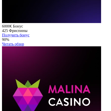
6000€
Бонус
425
Фриспины
Получить бонус
90%
Читать обзор