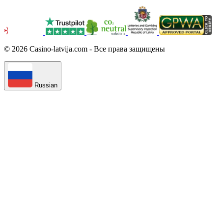
© 2026 Casino-latvija.com - Все права защищены
Russian