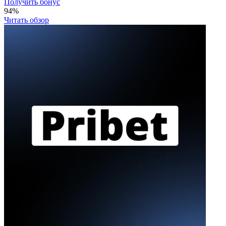
Получить бонус
94%
Читать обзор