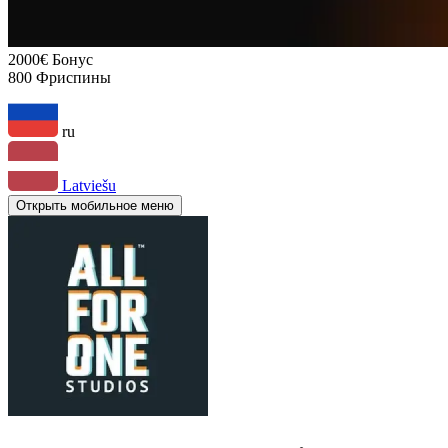
2000€
Бонус
800
Фриспины
ru
Latviešu
Открыть мобильное меню