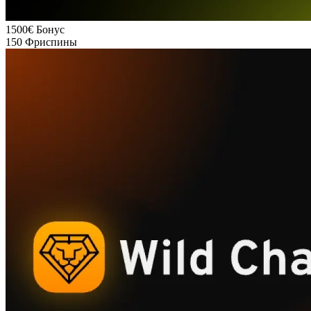
1500€
Бонус
150
Фриспины