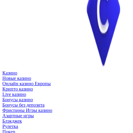
Казино
Новые казино
Онлайн казино Европы
Крипто казино
Live казино
Бонусы казино
Бонусы без депозита
Фриспины
Игры казино
Азартные игры
Блэкджек
Рулетка
Покер