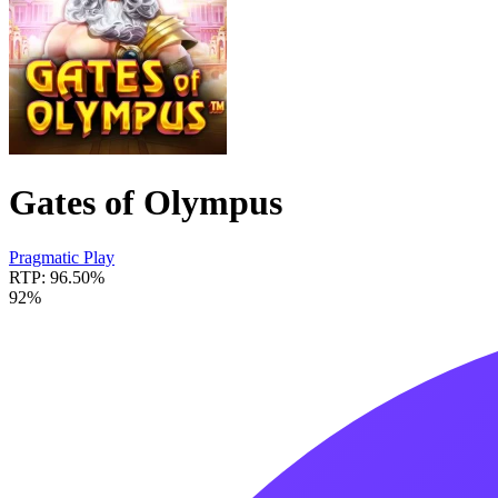
Gates of Olympus
Pragmatic Play
RTP:
96.50%
92%